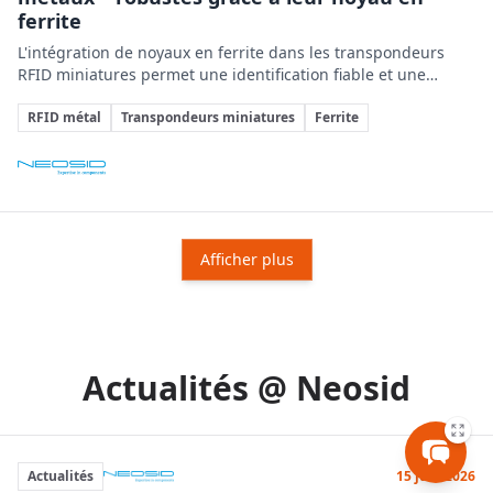
ferrite
L'intégration de noyaux en ferrite dans les transpondeurs
RFID miniatures permet une identification fiable et une
communication stable dans des environnements métalliques
Sujets clés
complexes.
RFID métal
Transpondeurs miniatures
Ferrite
Entreprises impliquées
Afficher plus
Actualités @ Neosid
Actualités
15 juin 2026