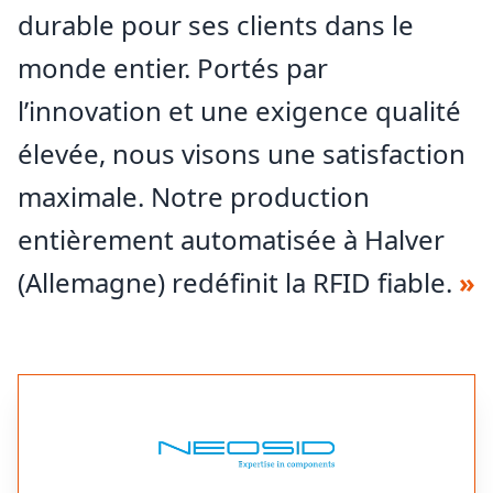
Nous fournissons des ferrites et développons des
durable pour ses clients dans le
antennes pour les transpondeurs LF, HF et UHF ainsi
monde entier. Portés par
que des solutions de lecture. Les transpondeurs RFID-
HF miniatures utilisés comme inlays et en version
l’innovation et une exigence qualité
enfichable pour les environnements difficiles sont
notre domaine d'expertise.
élevée, nous visons une satisfaction
maximale. Notre production
entièrement automatisée à Halver
(Allemagne) redéfinit la RFID fiable.
»