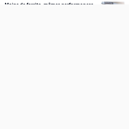
Moins de ferrite, mêmes performances
pour la recharge par induction
Dans le projet OptGeoFerrit, NEOSID a réduit la masse de
ferrite de 30 %. Le système de recharge inductive de 22 kW
a atteint plus de 94 % de rendement.
Rencontrez nos experts
Notre équipe dévouée est là pour vous aider à réussir.