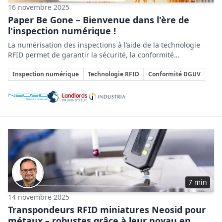
16 novembre 2025
Paper Be Gone – Bienvenue dans l'ère de
l'inspection numérique !
La numérisation des inspections à l’aide de la technologie
RFID permet de garantir la sécurité, la conformité
réglementaire et d’optimiser la gestion de la maintenance
Sujets clés
industrielle.
Inspection numérique
Technologie RFID
Conformité DGUV
Entreprises impliquées
7 min
14 novembre 2025
Transpondeurs RFID miniatures Neosid pour
métaux – robustes grâce à leur noyau en