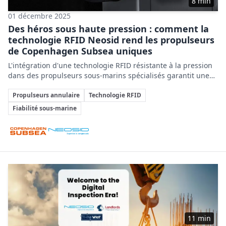
8 min
01 décembre 2025
Des héros sous haute pression : comment la
technologie RFID Neosid rend les propulseurs
de Copenhagen Subsea uniques
L'intégration d'une technologie RFID résistante à la pression
dans des propulseurs sous-marins spécialisés garantit une
identification unique et fiable dans des environnements
Sujets clés
extrêmes, renforçant la qualité et la maintenance sécurisée
Propulseurs annulaire
Technologie RFID
des équipements.
Fiabilité sous-marine
Entreprises impliquées
11 min