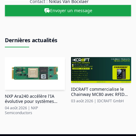
Contact :
Niklas Van Bocxlaer
Envoyer un message
Dernières actualités
IDCRAFT commercialise le
Chainway MC80 avec RFID
NXP Ara240 accélère l'IA
UHF intégrée dans la région
03 août 2026
|
IDCRAFT GmbH
évolutive pour systèmes
DACH
industriels en périphérie
04 août 2026
|
NXP
Semiconductors