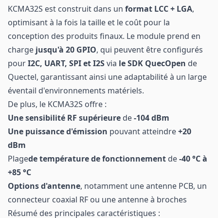
KCMA32S est construit dans un
format LCC + LGA
,
optimisant à la fois la taille et le coût pour la
conception des produits finaux. Le module prend en
charge
jusqu'à 20 GPIO
, qui peuvent être configurés
pour
I2C, UART, SPI et I2S
via
le SDK QuecOpen
de
Quectel, garantissant ainsi une adaptabilité à un large
éventail d'environnements matériels.
De plus, le KCMA32S offre :
Une sensibilité RF supérieure
de
-104 dBm
Une puissance d'émission
pouvant atteindre
+20
dBm
Plage
de température de fonctionnement
de
-40 °C à
+85 °C
Options d'antenne
, notamment une antenne PCB, un
connecteur coaxial RF ou une antenne à broches
Résumé des principales caractéristiques :