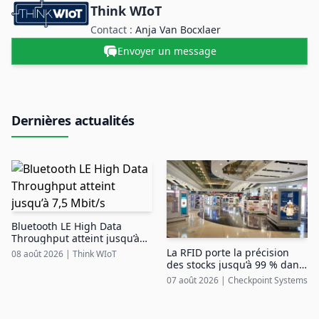
Think WIoT
Contact :
Anja Van Bocxlaer
Envoyer un message
Dernières actualités
Bluetooth LE High Data
Throughput atteint jusqu’à
7,5 Mbit/s
La RFID porte la précision
08 août 2026
|
Think WIoT
des stocks jusqu’à 99 % dans
le duty free aéroportuaire
07 août 2026
|
Checkpoint Systems