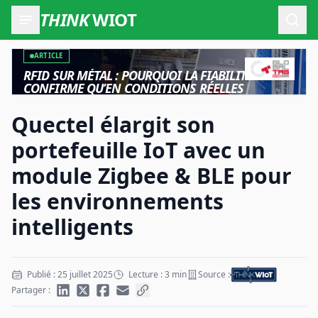
THINK
WIOT
Ouvr
ARTICLE
RFID SUR MÉTAL : POURQUOI LA FIABILITÉ NE SE
CONFIRME QU’EN CONDITIONS RÉELLES
Quectel élargit son
portefeuille IoT avec un
module Zigbee & BLE pour
les environnements
intelligents
Publié : 25 juillet 2025
Lecture : 3 min
Source :
Partager :