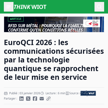
THINK
WIOT
Ouvr
ARTICLE
RFID SUR MÉTAL : POURQUOI LA FIABILITÉ NE SE
CONFIRME QU’EN CONDITIONS RÉELLES
EuroQCI 2026 : les
communications sécurisées
par la technologie
quantique se rapprochent
de leur mise en service
Publié : 03 janvier 2026
Lecture : 6 min
Source :
Partager :