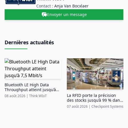
Contact :
Anja Van Bocxlaer
Envoyer un message
Dernières actualités
Bluetooth LE High Data
Throughput atteint jusqu’à
7,5 Mbit/s
La RFID porte la précision
08 août 2026
|
Think WIoT
des stocks jusqu’à 99 % dans
le duty free aéroportuaire
07 août 2026
|
Checkpoint Systems