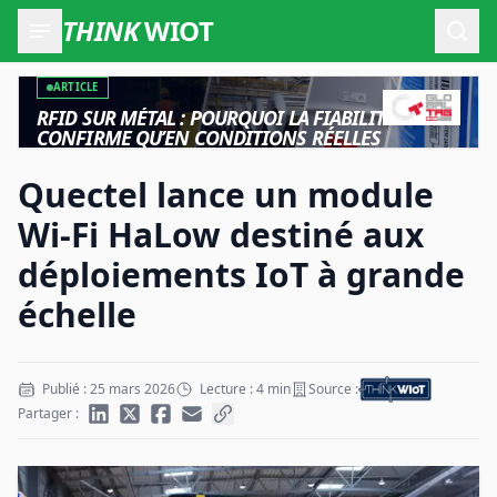
THINK
WIOT
Ouvr
ARTICLE
RFID SUR MÉTAL : POURQUOI LA FIABILITÉ NE SE
CONFIRME QU’EN CONDITIONS RÉELLES
Quectel lance un module
Wi-Fi HaLow destiné aux
déploiements IoT à grande
échelle
Publié : 25 mars 2026
Lecture : 4 min
Source :
Partager :