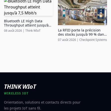
Bluetooth LE High Data
Throughput atteint jusqu’à
7,5 Mbit/s
La RFID porte la précision
08 août 2026
|
Think WIoT
des stocks jusqu’à 99 % dans
le duty free aéroportuaire
07 août 2026
|
Checkpoint Systems
THINK WIoT
WIRELESS IOT
Orientation, solutions et contacts directs pour
les projets IoT sans fil.