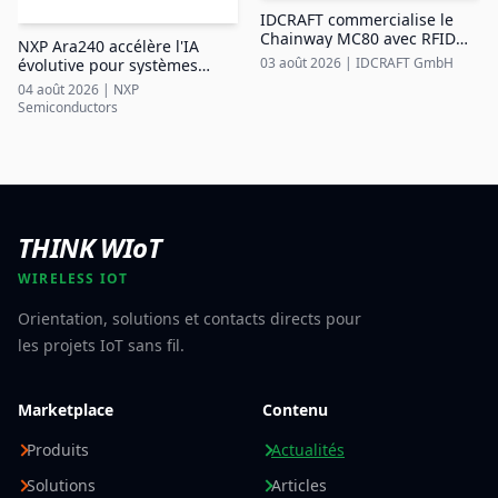
IDCRAFT commercialise le
Chainway MC80 avec RFID
NXP Ara240 accélère l'IA
UHF intégrée dans la région
03 août 2026
|
IDCRAFT GmbH
évolutive pour systèmes
DACH
industriels en périphérie
04 août 2026
|
NXP
Semiconductors
THINK WIoT
WIRELESS IOT
Orientation, solutions et contacts directs pour
les projets IoT sans fil.
Marketplace
Contenu
Produits
Actualités
Solutions
Articles