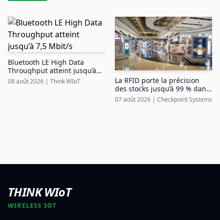
Bluetooth LE High Data
Throughput atteint jusqu’à
7,5 Mbit/s
La RFID porte la précision
08 août 2026
|
Think WIoT
des stocks jusqu’à 99 % dans
le duty free aéroportuaire
07 août 2026
|
Checkpoint Systems
THINK WIoT
WIRELESS IOT