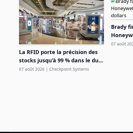
Brady fi
Honeywel
de dolla
07 août 20
La RFID porte la précision des
stocks jusqu’à 99 % dans le duty
free aéroportuaire
07 août 2026
|
Checkpoint Systems