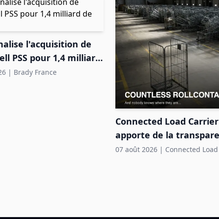
nalise l'acquisition de
l PSS pour 1,4 milliard
rs
26
|
Brady France
Connected Load Carrier
apporte de la transpar
pools de roll-conteneur
07 août 2026
|
Connected Load 