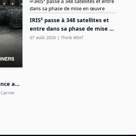
IRIS² passe à 348 satellites et
entre dans sa phase de mise en
œuvre
07 août 2026
|
Think WIoT
FEIG
auto
maté
07 ao
ence aux
s
Carrier