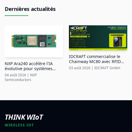
Dernières actualités
IDCRAFT commercialise le
Chainway MC80 avec RFID
NXP Ara240 accélère l'IA
UHF intégrée dans la région
03 août 2026
|
IDCRAFT GmbH
évolutive pour systèmes
DACH
industriels en périphérie
04 août 2026
|
NXP
Semiconductors
THINK WIoT
WIRELESS IOT