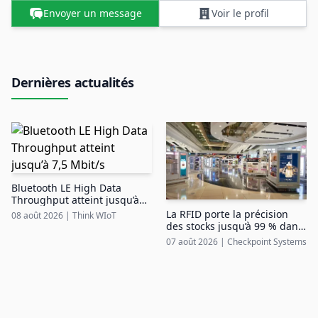
Envoyer un message
Voir le profil
Dernières actualités
Bluetooth LE High Data
Throughput atteint jusqu’à
7,5 Mbit/s
La RFID porte la précision
08 août 2026
|
Think WIoT
des stocks jusqu’à 99 % dans
le duty free aéroportuaire
07 août 2026
|
Checkpoint Systems