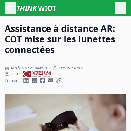
THINK
WIOT
Ouvr
Assistance à distance AR:
COT mise sur les lunettes
connectées
Mis à jour : 21 mars 2026
Lecture : 4 min
Source :
Partager :