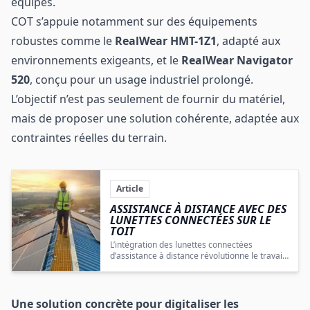
équipes.
COT s’appuie notamment sur des équipements
robustes comme le
RealWear HMT-1Z1
, adapté aux
environnements exigeants, et le
RealWear Navigator
520
, conçu pour un usage industriel prolongé.
L’objectif n’est pas seulement de fournir du matériel,
mais de proposer une solution cohérente, adaptée aux
contraintes réelles du terrain.
Article
ASSISTANCE À DISTANCE AVEC DES
LUNETTES CONNECTÉES SUR LE
TOIT
L’intégration des lunettes connectées
d’assistance à distance révolutionne le travail
sur site des artisans en améliorant la
productivité et la qualité tout en réduisant les
contraintes logistiques.
Une solution concrète pour digitaliser les