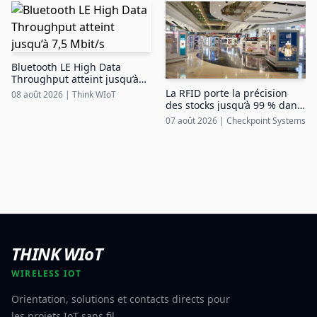
Bluetooth LE High Data
Throughput atteint jusqu’à
7,5 Mbit/s
La RFID porte la précision
08 août 2026
|
Think WIoT
des stocks jusqu’à 99 % dans
le duty free aéroportuaire
07 août 2026
|
Checkpoint Systems
THINK WIoT
WIRELESS IOT
Orientation, solutions et contacts directs pour
les projets IoT sans fil.