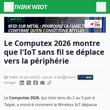
THINK
WIOT
Ouvr
ARTICLE
RFID SUR MÉTAL : POURQUOI LA FIABILITÉ NE SE
CONFIRME QU’EN CONDITIONS RÉELLES
Le Computex 2026 montre
que l'IoT sans fil se déplace
vers la périphérie
Publié : 05 juin 2026
Lecture : 6 min
Source :
Partager :
Le
Computex 2026
, qui s’est tenu du 2 au 5 juin à
Taipei, a montré comment le Wireless IoT dépasse