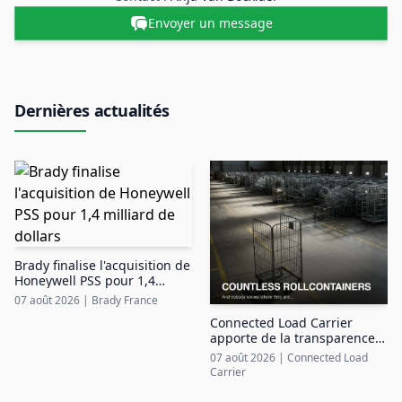
Envoyer un message
Dernières actualités
Brady finalise l'acquisition de
Honeywell PSS pour 1,4
milliard de dollars
07 août 2026
|
Brady France
Connected Load Carrier
apporte de la transparence
aux pools de roll-conteneurs
07 août 2026
|
Connected Load
Carrier