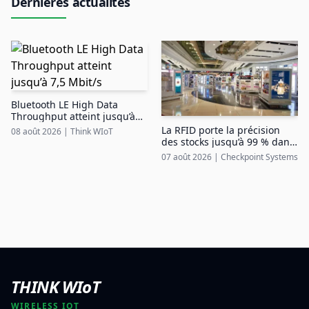
Dernières actualités
Bluetooth LE High Data
Throughput atteint jusqu’à
7,5 Mbit/s
La RFID porte la précision
08 août 2026
|
Think WIoT
des stocks jusqu’à 99 % dans
le duty free aéroportuaire
07 août 2026
|
Checkpoint Systems
THINK WIoT
WIRELESS IOT