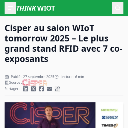
THINK
WIOT
Ouvr
Cisper au salon WIoT
tomorrow 2025 – Le plus
grand stand RFID avec 7 co-
exposants
Publié : 27 septembre 2025
Lecture : 6 min
Source :
Partager :