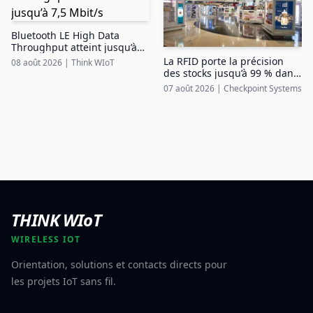
Bluetooth LE High Data
Throughput atteint jusqu’à
7,5 Mbit/s
La RFID porte la précision
08 août 2026
|
Think WIoT
des stocks jusqu’à 99 % dans
le duty free aéroportuaire
07 août 2026
|
Checkpoint Systems
THINK WIoT
WIRELESS IOT
Orientation, solutions et contacts directs pour
les projets IoT sans fil.