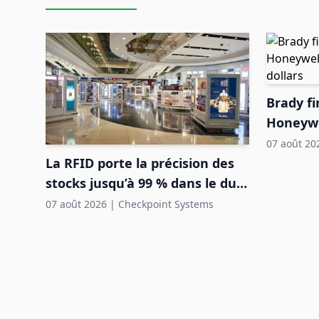
Brady fi
Honeywel
de dolla
07 août 20
La RFID porte la précision des
stocks jusqu’à 99 % dans le duty
free aéroportuaire
07 août 2026
|
Checkpoint Systems