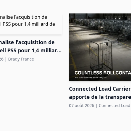
nalise l'acquisition de
l PSS pour 1,4 milliard
rs
26
|
Brady France
Connected Load Carrier
apporte de la transpar
pools de roll-conteneur
07 août 2026
|
Connected Load 