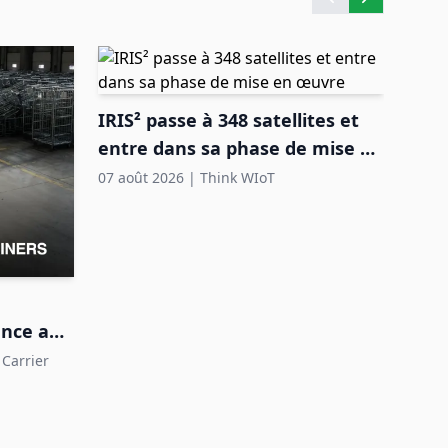
IRIS² passe à 348 satellites et
entre dans sa phase de mise en
œuvre
07 août 2026
|
Think WIoT
FEIG
auto
maté
07 ao
ence aux
s
Carrier