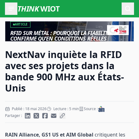
THINK
WIOT
Ouvr
ARTICLE
RFID SUR MÉTAL : POURQUOI LA FIABILITÉ NE SE
CONFIRME QU’EN CONDITIONS RÉELLES
NextNav inquiète la RFID
avec ses projets dans la
bande 900 MHz aux États-
Unis
Publié : 18 mai 2026
Lecture : 5 min
Source :
Partager :
RAIN Alliance, GS1 US et AIM Global
critiquent les