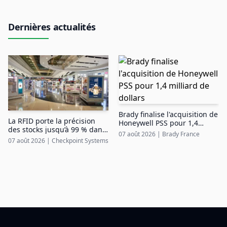
Dernières actualités
Brady finalise l'acquisition de
La RFID porte la précision
Honeywell PSS pour 1,4
des stocks jusqu’à 99 % dans
milliard de dollars
07 août 2026
|
Brady France
le duty free aéroportuaire
07 août 2026
|
Checkpoint Systems