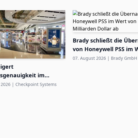
Brady schließt die Üb
von Honeywell PSS im 
1,4 Milliarden Dollar ab
07. August 2026
|
Brady GmbH
igert
sgenauigkeit im
Duty-Free auf bis zu
 2026
|
Checkpoint Systems