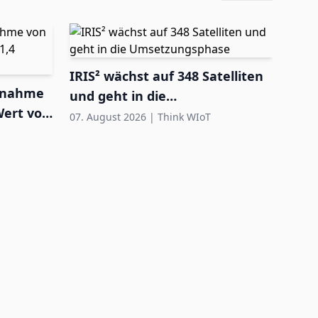
IRIS² wächst auf 348 Satelliten
ernahme
und geht in die
Wert von
Umsetzungsphase
07. August 2026
|
Think WIoT
FEIG
Ausr
Feu
07. A