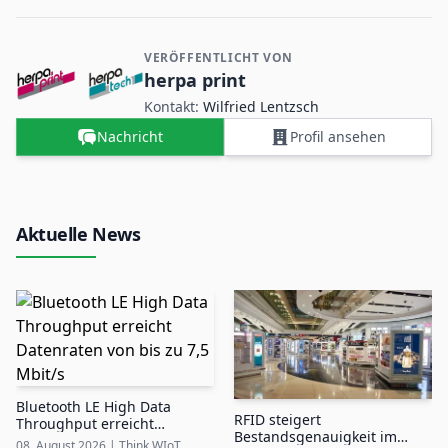
VERÖFFENTLICHT VON
Kontakt- und Firmeninformationen
herpa print
Kontakt:
Wilfried Lentzsch
Nachricht
Profil ansehen
Aktuelle News
Bluetooth LE High Data
RFID steigert
Throughput erreicht
Bestandsgenauigkeit im
Datenraten von bis zu 7,5
08. August 2026
|
Think WIoT