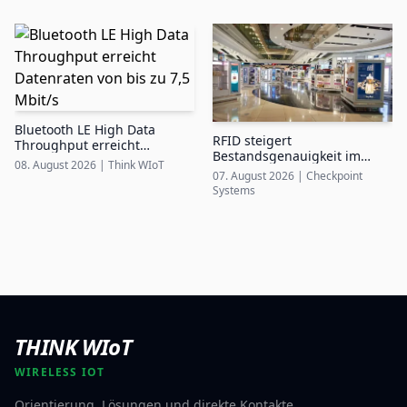
Bluetooth LE High Data
RFID steigert
Throughput erreicht
Bestandsgenauigkeit im
Datenraten von bis zu 7,5
08. August 2026
|
Think WIoT
Airport Duty-Free auf bis zu
Mbit/s
07. August 2026
|
Checkpoint
99%
Systems
THINK WIoT
WIRELESS IOT
Orientierung, Lösungen und direkte Kontakte