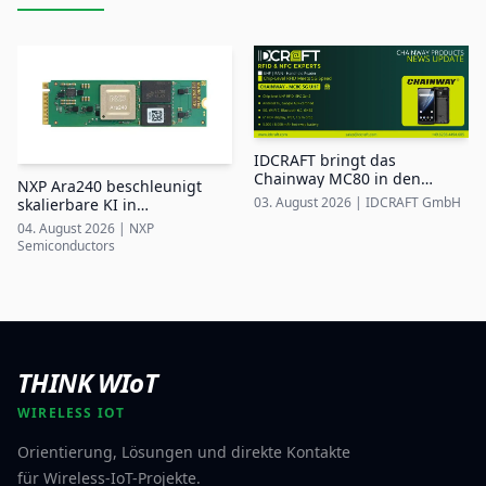
IDCRAFT bringt das
Chainway MC80 in den
NXP Ara240 beschleunigt
DACH-Markt
03. August 2026
|
IDCRAFT GmbH
skalierbare KI in
industriellen Edge-Systemen
04. August 2026
|
NXP
Semiconductors
THINK WIoT
WIRELESS IOT
Orientierung, Lösungen und direkte Kontakte
für Wireless-IoT-Projekte.