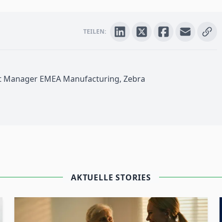
TEILEN:
nt Manager EMEA Manufacturing, Zebra
 4.0
ser Effizienz, Innovation und
Agilität verhelfen. Erhalten Sie Einblicke
AKTUELLE STORIES
 C-Suite, Informationstechnologie (IT)
e neu gestalten. Erfahren Sie mehr wie
etriebsabläufe optimieren kann.