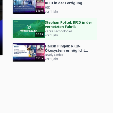
RFID in der Fertigung
meistern
HID
31:40
vor 1 Jahr
Stephan Pottel: RFID in der
vernetzten Fabrik
Zebra Technologies
WIEDERGABE
26:25
vor 1 Jahr
Harish Pingali: RFID-
Ökosystem ermöglicht
Industrie 4.0 (und 5.0)
Brady GmbH
19:35
vor 1 Jahr