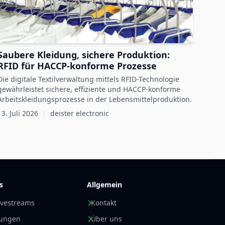
Saubere Kleidung, sichere Produktion:
RFID für HACCP-konforme Prozesse
Die digitale Textilverwaltung mittels RFID-Technologie
gewährleistet sichere, effiziente und HACCP-konforme
Arbeitskleidungsprozesse in der Lebensmittelproduktion.
13. Juli 2026
|
deister electronic
s
Allgemein
ivestreams
Kontakt
nungen
Über uns