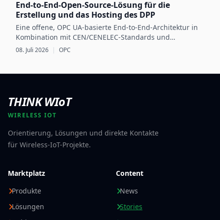
End-to-End-Open-Source-Lösung für die
Erstellung und das Hosting des DPP
Eine offene, OPC UA-basierte End-to-End-Architektur in
Kombination mit CEN/CENELEC-Standards und
dataspace-Technologie bildet die Grundlage für eine
08. Juli 2026
|
OPC
interoperable und skalierbare Umsetzung des EU-
Digitalen Produktpasses.
THINK WIoT
WIRELESS IOT
Orientierung, Lösungen und direkte Kontakte
für Wireless-IoT-Projekte.
Marktplatz
Content
Produkte
News
Lösungen
Stories