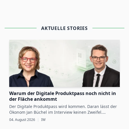
AKTUELLE STORIES
Warum der Digitale Produktpass noch nicht in
der Fläche ankommt
Der Digitale Produktpass wird kommen. Daran lässt der
Ökonom Jan Büchel im Interview keinen Zweifel.
Dennoch besteht zwischen den regulatorischen
04. August 2026
|
IW
Vorgaben, die ab 2027 schrittweise für einzelne