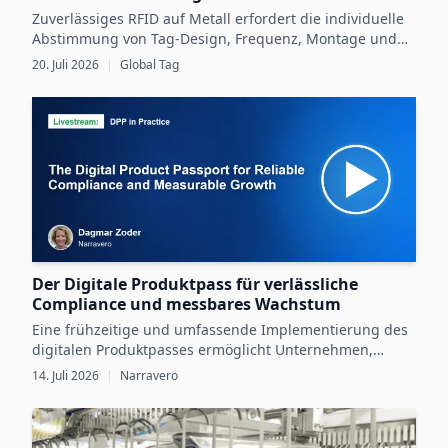
Zuverlässiges RFID auf Metall erfordert die individuelle
Abstimmung von Tag-Design, Frequenz, Montage und
Betriebsbedingungen sowie eine gründliche Validierung
20. Juli 2026
|
Global Tag
im praktischen Einsatz.
Der Digitale Produktpass für verlässliche
Compliance und messbares Wachstum
Eine frühzeitige und umfassende Implementierung des
digitalen Produktpasses ermöglicht Unternehmen,
gesetzliche Vorgaben zu erfüllen und gleichzeitig durch
14. Juli 2026
|
Narravero
digitale Produktdaten messbares Wachstum zu erzielen.