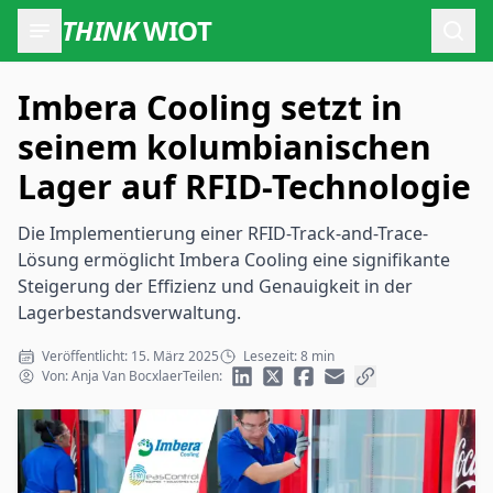
THINK
WIOT
Such
Imbera Cooling setzt in
seinem kolumbianischen
Lager auf RFID-Technologie
Die Implementierung einer RFID-Track-and-Trace-
Lösung ermöglicht Imbera Cooling eine signifikante
Steigerung der Effizienz und Genauigkeit in der
Lagerbestandsverwaltung.
Veröffentlicht: 15. März 2025
Lesezeit: 8 min
Von: Anja Van Bocxlaer
Teilen: