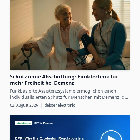
Produktgruppen verbindlich werden, und der
betrieblichen Vorbereitung darauf weiterhin eine Lücke.
Schutz ohne Abschottung: Funktechnik für
mehr Freiheit bei Demenz
Funkbasierte Assistenzsysteme ermöglichen einen
individualisierten Schutz für Menschen mit Demenz, der
Sicherheit mit größtmöglicher Selbstbestimmung
02. August 2026
|
deister electronic
verbindet.