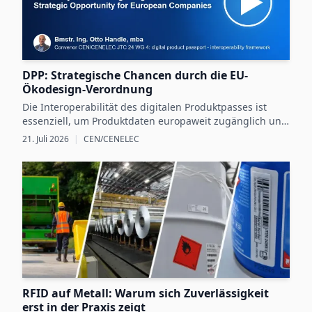
DPP: Strategische Chancen durch die EU-
Ökodesign-Verordnung
Die Interoperabilität des digitalen Produktpasses ist
essenziell, um Produktdaten europaweit zugänglich und
nutzbar zu machen und dadurch neue Chancen für
21. Juli 2026
|
CEN/CENELEC
nachhaltige Unternehmensstrategien zu schaffen.
RFID auf Metall: Warum sich Zuverlässigkeit
erst in der Praxis zeigt