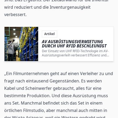
wird reduziert und die Inventurgenauigkeit
verbessert.
Artikel
AV AUSRÜSTUNGSVERMIETUNG
DURCH
UHF RFID
BESCHLEUNIGT
Der Einsatz von UHF RFID-Technologie im AV-
Ausrüstungsverleih verbessert Effizienz und
Genauigkeit signifikant, indem manuelle
Prozesse automatisiert und beschleunigt
werden.
„Ein Filmunternehmen geht auf einen Verleiher zu und
fragt nach eintausend Gegenständen. Es werden
Kabel und Scheinwerfer gebraucht, alles für eine
bestimmte Produktion. Und diese Ausrüstung muss
ans Set. Manchmal befindet sich das Set in einem
örtlichen Filmstudio, aber manchmal auch mitten in
der Wüste Arizonas, weil ein Western gedreht wird.