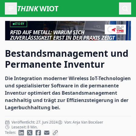
THINK
WIOT
Such
STORY
RFID AUF METALL: WARUM SICH
ZUVERLÄSSIGKEIT ERST IN DER PRAXIS ZEIGT
Bestandsmanagement und
Permanente Inventur
Die Integration moderner Wireless IoT-Technologien
und spezialisierter Software in die permanente
Inventur optimiert das Bestandsmanagement
nachhaltig und trägt zur Effizienzsteigerung in der
Lagerbuchhaltung bei.
Veröffentlicht: 27. Juni 2024
Von: Anja Van Bocxlaer
Lesezeit: 8 Min.
Teilen: