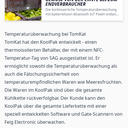
ENDVERBRAUCHER
Die kontinuierliche Temperaturüberwachung
mit batterielosen Bluetooth IoT Pixeln entlang
der Lieferkette sichert die Frische von
Gemüse und reduziert zugleich
Lebensmittelverlust und Umweltbelastung.
Temperaturüberwachung bei TomKat
TomKat hat den KoolPak entwickelt - einen
thermoisolierten Behälter, der mit einem NFC-
Temperatur-Tag von SAG ausgestattet ist. Er
ermöglicht sowohl die Temperaturüberwachung als
auch die
Fälschungssicherheit
von
temperaturempfindlichen Waren wie Meeresfrüchten.
Die Waren im KoolPak sind über die gesamte
Kühlkette rückverfolgbar. Der Kunde kann den
KoolPak über die gesamte Lieferkette mit einer
speziell entwickelten Software und Gate-Scannern von
Feig Electronic
überwachen.