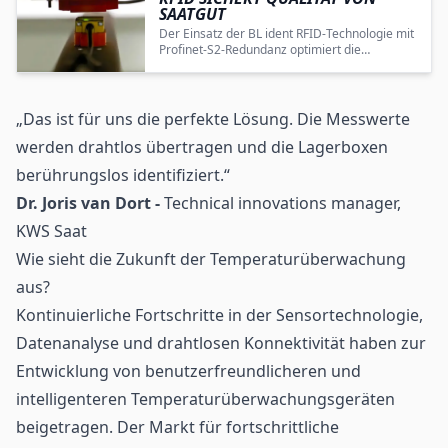
SAATGUT
Der Einsatz der BL ident RFID-Technologie mit
Profinet-S2-Redundanz optimiert die
Produktionsprozesse und gewährleistet die
sichere, drahtlose Identifikation sowie
Temperaturüberwachung von Saatgut bei
KWS.
„Das ist für uns die perfekte Lösung. Die Messwerte
werden drahtlos übertragen und die Lagerboxen
berührungslos identifiziert.“
Dr. Joris van Dort -
Technical innovations manager,
KWS Saat
Wie sieht die Zukunft der Temperaturüberwachung
aus?
Kontinuierliche Fortschritte in der Sensortechnologie,
Datenanalyse und drahtlosen Konnektivität haben zur
Entwicklung von benutzerfreundlicheren und
intelligenteren Temperaturüberwachungsgeräten
beigetragen. Der Markt für fortschrittliche