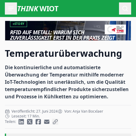
THINK
WIOT
Such
STORY
RFID AUF METALL: WARUM SICH
ZUVERLÄSSIGKEIT ERST IN DER PRAXIS ZEIGT
Temperaturüberwachung
Die kontinuierliche und automatisierte
Überwachung der Temperatur mithilfe moderner
IoT-Technologien ist unerlässlich, um die Qualität
temperaturempfindlicher Produkte sicherzustellen
und Prozesse in Kühlketten zu optimieren.
Veröffentlicht: 27. Juni 2024
Von: Anja Van Bocxlaer
Lesezeit: 17 Min.
Teilen: