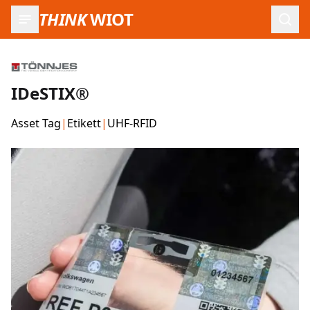
THINK
WIOT
Such
IDeSTIX®
Asset Tag
|
Etikett
|
UHF-RFID
Produktbilder