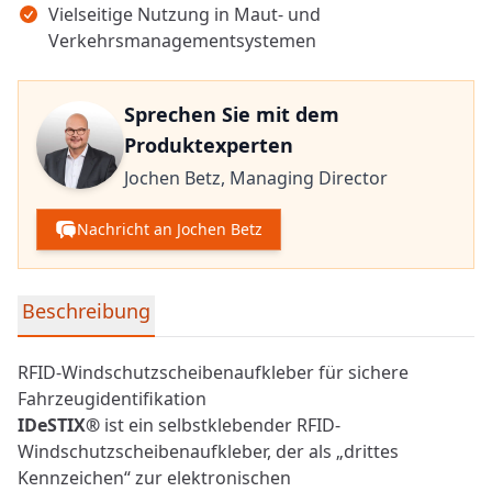
Vielseitige Nutzung in Maut- und
Verkehrsmanagementsystemen
Sprechen Sie mit dem
Produktexperten
Jochen Betz,
Managing Director
Nachricht an Jochen Betz
Detaillierte Produktinformationen
Beschreibung
RFID-Windschutzscheibenaufkleber für sichere
Fahrzeugidentifikation
IDeSTIX®
ist ein selbstklebender
RFID
-
Windschutzscheibenaufkleber, der als „drittes
Kennzeichen“ zur elektronischen