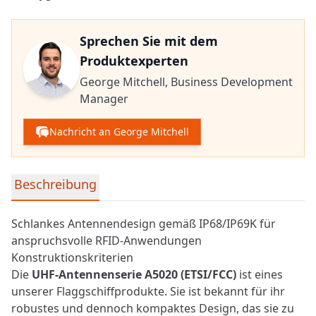
Sprechen Sie mit dem
Produktexperten
George Mitchell,
Business Development
Manager
Nachricht an George Mitchell
Detaillierte Produktinformationen
Beschreibung
Schlankes Antennendesign gemäß IP68/IP69K für
anspruchsvolle RFID-Anwendungen
Konstruktionskriterien
Die
UHF-Antennenserie A5020 (ETSI/FCC)
ist eines
unserer Flaggschiffprodukte. Sie ist bekannt für ihr
robustes und dennoch kompaktes Design, das sie zu