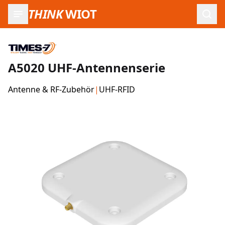
THINK
WIOT
Such
A5020 UHF-Antennenserie
Antenne & RF-Zubehör
|
UHF-RFID
Produktbilder