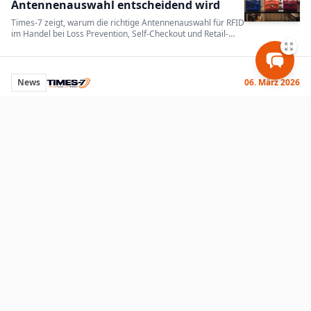
Antennenauswahl entscheidend wird
Times-7 zeigt, warum die richtige Antennenauswahl für RFID
im Handel bei Loss Prevention, Self-Checkout und Retail-
Performance entscheidend ist.
News
06. März 2026
Times-7 unterstützt Jos Kunnen stolz für
den Vorstand der RAIN Alliance
Times-7 unterstützt Jos Kunnen bei der Wahl zum Vorstand
der RAIN Alliance, um die Zukunft von RAIN RFID
mitzugestalten.
Mehr anzeigen
Treffen Sie unsere Experten
Unser engagiertes Team ist hier, um Ihnen zum Erfolg