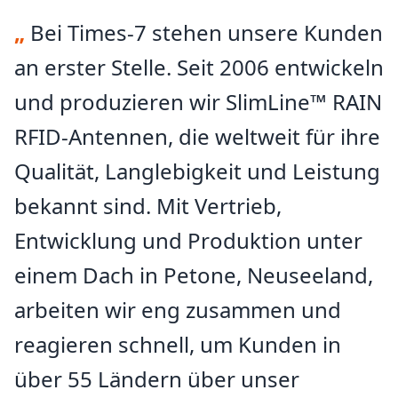
stehen voll und ganz hinter der Zuverlässigkeit und
„
Bei Times-7 stehen unsere Kunden
Leistung jeder Antenne, die wir ausliefern.
Innovativ
an erster Stelle. Seit 2006 entwickeln
Innovation treibt unser Wachstum voran. Unsere
und produzieren wir SlimLine™ RAIN
Design- und Produktionsstruktur in Verbindung mit
unserem Standort in Neuseeland verschafft uns einen
RFID-Antennen, die weltweit für ihre
einzigartigen Blickwinkel, um globale Trends zu
beobachten und mit frischen, effektiven Lösungen zu
Qualität, Langlebigkeit und Leistung
reagieren, die auf die Bedürfnisse unserer Kunden
bekannt sind. Mit Vertrieb,
zugeschnitten sind.
Respekt
Entwicklung und Produktion unter
Wir schätzen jeden Einzelnen und sorgen dafür, dass
einem Dach in Petone, Neuseeland,
Respekt in allem, was wir tun, verankert ist. Dieser
Grundsatz prägt unsere Kultur, fördert ein integratives
arbeiten wir eng zusammen und
Umfeld und begünstigt vielfältige Perspektiven und
eine starke Zusammenarbeit.
reagieren schnell, um Kunden in
Nachhaltig
über 55 Ländern über unser
Wir denken langfristig – finanziell, sozial und