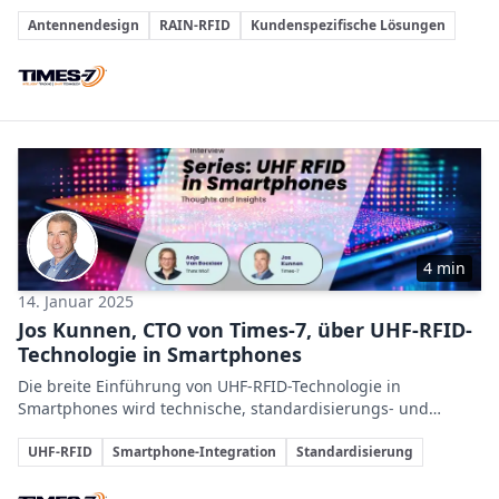
einem sorgfältig entwickelten und getesteten
Themen
Antennendesign ab.
Antennendesign
RAIN-RFID
Kundenspezifische Lösungen
Beteiligte Unternehmen
4 min
14. Januar 2025
Jos Kunnen, CTO von Times-7, über UHF-RFID-
Technologie in Smartphones
Die breite Einführung von UHF-RFID-Technologie in
Smartphones wird technische, standardisierungs- und
sicherheitsbedingte Herausforderungen überwinden und
Themen
dadurch vielfältige neue Anwendungen ermöglichen.
UHF-RFID
Smartphone-Integration
Standardisierung
Beteiligte Unternehmen