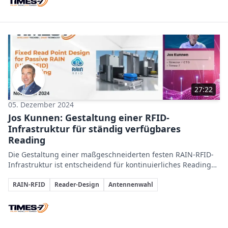
27:22
05. Dezember 2024
Jos Kunnen: Gestaltung einer RFID-
Infrastruktur für ständig verfügbares
Reading
Die Gestaltung einer maßgeschneiderten festen RAIN‑RFID-
Infrastruktur ist entscheidend für kontinuierliches Reading
und betriebliche Zuverlässigkeit in vielfältigen
Themen
Anwendungen.
RAIN-RFID
Reader-Design
Antennenwahl
Beteiligte Unternehmen