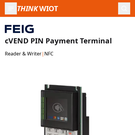
THINK
WIOT
Such
cVEND PIN Payment Terminal
Reader & Writer
|
NFC
Produktbilder