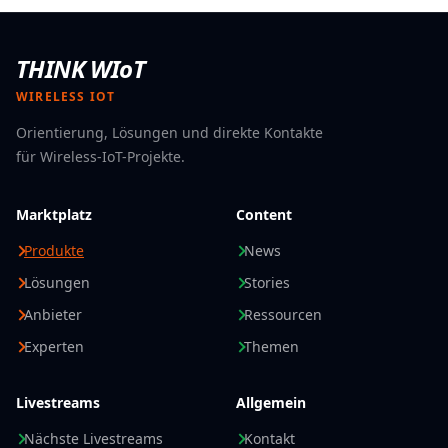
einem einzigen Gerät. Die beleuchtete Edelstahl-
Tastatur und die im Display integrierte NFC-Einheit
THINK WIoT
sorgen für eine intuitive, benutzerfreundliche
Bedienung. Das Terminal eignet sich für eine Vielzahl
WIRELESS IOT
unbedienter Bezahlanwendungen wie Vending,
Orientierung, Lösungen und direkte Kontakte
Parken, E-Ladestationen oder ÖPNV/Transit.
für Wireless-IoT-Projekte.
Die Vorteile im Bereich E-Mobility werden im Think
WIoT Interview mit
Frank Edunjobi
„
Feig Electronic
startet neue Ära des eMobility-Payments
“
deutlich,
Marktplatz
Content
in dem gezeigt wird, wie die Integration der cVEND
Produkte
News
Hardware von FEIG mit den Cloud-Services von ev-pay
eine konforme Plug-and-Play-Bezahllösung schafft,
Lösungen
Stories
Integrationsaufwand reduziert und Ad-hoc-
Anbieter
Ressourcen
Kartenzahlungen an Ladesäulen flächendeckend
Experten
Themen
ermöglicht.
Dank flexibel konfigurierbarer MDB-Schnittstelle und
standardisierten ZVT- und MDB-Kassenprotokollen
Livestreams
Allgemein
lässt sich das Terminal nahtlos in bestehende Systeme
Nächste Livestreams
Kontakt