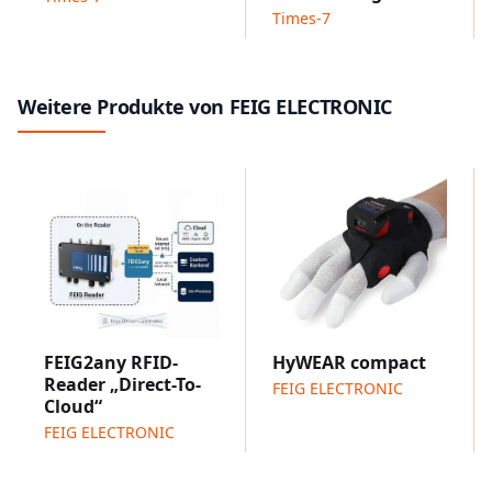
Automaten.
Times-7
Sicheres, flexibles Bezahlen für Vending, Parken, EV-
Charging und ÖPNV
Das
FEIG cVEND PIN
ist das erste Automatenterminal,
Weitere Produkte von FEIG ELECTRONIC
das für den Solo-Betrieb ohne Chipkarten- oder
Magnetstreifenleser zugelassen wurde. Es unterstützt
das neue
„Tap & PIN“
Verfahren für rein kontaktlose
Zahlungen über 50 Euro.
Alle
cVEND PIN
Modelle können optional mit einem
Hybridkartenleser für EMV-Chipkarten und
Magnetstreifen ausgestattet werden und bieten damit
maximale Flexibilität. Closed-Loop-Karten (z. B. MIFARE,
CIPURSE, ITSO, VDV-KA) können parallel zu Kredit- und
Debitkarten verarbeitet werden, zudem wird die
FEIG2any RFID-
HyWEAR compact
Altersverifikation über die deutsche girocard
Reader „Direct-To-
FEIG ELECTRONIC
unterstützt.
Cloud“
Für den Innen- und Außeneinsatz konzipiert, vereint
FEIG ELECTRONIC
cVEND PIN
PIN-Pad, NFC-Leser und ein
hochkontrastreiches, mehrfarbiges Grafikdisplay in