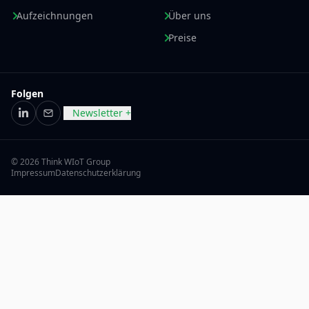
integrieren. Zusätzliche Währungen und Sprachen
Aufzeichnungen
Über uns
können für den Einsatz außerhalb Deutschlands
konfiguriert werden.
Preise
cVEND PIN
ist gemäß TA 7.2 und DC-POS 3.0 für
girocard, Kredit- und Debitkarten sowie Mobile
Payment zugelassen und von zahlreichen deutschen
Folgen
Zahlungsdienstleistern zertifiziert. Das Terminal ist auf
Newsletter +
langfristige Zuverlässigkeit ausgelegt, schützt Ihre
LinkedIn
E-Mail
Investition über den gesamten Lebenszyklus und ist
zudem für den Einsatz in Fahrzeugen entwickelt und
© 2026 Think WIoT Group
getestet.
Impressum
Datenschutzerklärung
Eckdaten
Gehäuse: Rostfreier Stahl, Glas und Polycarbonat,
UL 94V0
Abmessungen (B x H x T): Gesamt 92,5 mm x 141 mm x
47 mm | Sichtbar 82 mm x 120 mm x 14 mm
Umgebungsbedingungen: Betrieb -25 °C bis +70 °C |
Lagerung -30 °C bis +80 °C | Luftfeuchtigkeit 5% bis
95% kondensierend