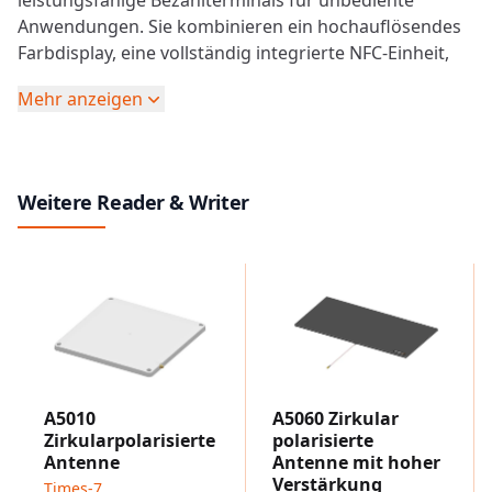
leistungsfähige Bezahlterminals für unbediente
Anwendungen. Sie kombinieren ein hochauflösendes
Farbdisplay, eine vollständig integrierte
NFC
-Einheit,
einen kontaktlosen Leser und eine sichere PIN-
Mehr anzeigen
Eingabe in einem kompakten, robusten Gehäuse.
Als besonderes Merkmal bieten sie ein
vandalismussicheres Edelstahl-PIN-Pad in Vollgröße
mit haptischem Feedback – ideal für öffentliche
Weitere Reader & Writer
Umgebungen und barrierefreie Bedienung.
Sechs zusätzliche Funktionstasten ermöglichen
komfortable Bestätigungen und Korrekturen und
erlauben die Konfiguration des Terminals direkt vor
Ort. Neben LAN und mehreren RS232- sowie USB-
Schnittstellen verfügt das
cVEND PIN
über einen
standardisierten MDB-Anschluss für die
Stromversorgung und die einfache Anbindung an eine
A5010
A5060 Zirkular
große Bandbreite von Vending-Controllern. Der
Zirkularpolarisierte
polarisierte
geringe Stromverbrauch im Standby-Betrieb erlaubt
Antenne
Antenne mit hoher
sogar den Einsatz in batterie- oder solarbetriebenen
Verstärkung
Times-7