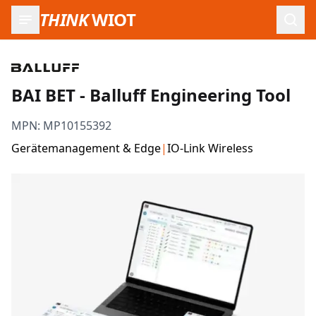
THINK
WIOT
Such
BAI BET - Balluff Engineering Tool
MPN:
MP10155392
Gerätemanagement & Edge
|
IO-Link Wireless
Produktbilder