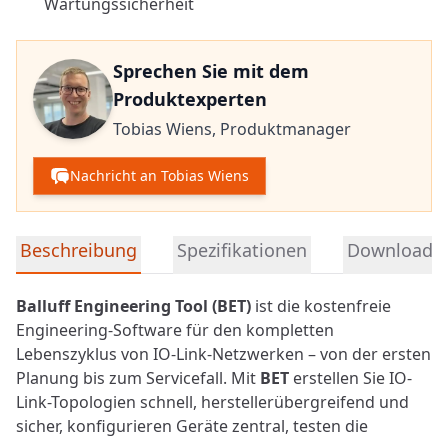
Wartungssicherheit
Sprechen Sie mit dem
Produktexperten
Tobias Wiens,
Produktmanager
Nachricht an Tobias Wiens
Detaillierte Produktinformationen
Beschreibung
Spezifikationen
Downloads
Balluff Engineering Tool (BET)
ist die kostenfreie
Engineering-Software für den kompletten
Lebenszyklus von IO-Link-Netzwerken – von der ersten
Planung bis zum Servicefall. Mit
BET
erstellen Sie IO-
Link-Topologien schnell, herstellerübergreifend und
sicher, konfigurieren Geräte zentral, testen die