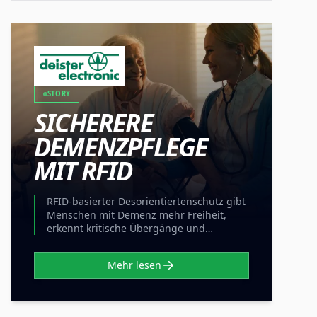
STORY
SICHERERE
DEMENZPFLEGE
MIT RFID
RFID-basierter Desorientiertenschutz gibt
Menschen mit Demenz mehr Freiheit,
erkennt kritische Übergänge und
entlastet Pflegekräfte.
Mehr lesen