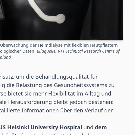
 Überwachung der Heimdialyse mit flexiblen Hautpflastern
iologischer Daten.
Bildquelle: VTT Technical Research Centre of
inland
Ansatz, um die Behandlungsqualität für
tig die Belastung des Gesundheitssystems zu
se bietet sie mehr Flexibilität im Alltag und
rale Herausforderung bleibt jedoch bestehen:
aillierte Informationen über den Verlauf der
S Helsinki University Hospital
und
dem