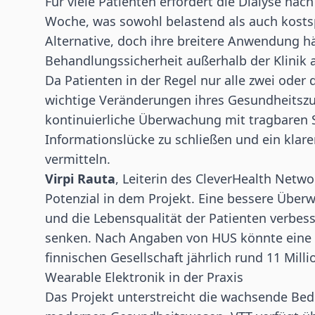
Für viele Patienten erfordert die Dialyse n
Woche, was sowohl belastend als auch kostspi
Alternative, doch ihre breitere Anwendung h
Behandlungssicherheit außerhalb der Klinik 
Da Patienten in der Regel nur alle zwei od
wichtige Veränderungen ihres Gesundheitszu
kontinuierliche Überwachung mit tragbaren 
Informationslücke zu schließen und ein klar
vermitteln.
Virpi Rauta
, Leiterin des CleverHealth Netw
Potenzial in dem Projekt. Eine bessere Übe
und die Lebensqualität der Patienten verbes
senken. Nach Angaben von HUS könnte eine 
finnischen Gesellschaft jährlich rund 11 Mill
Wearable Elektronik in der Praxis
Das Projekt unterstreicht die wachsende Bed