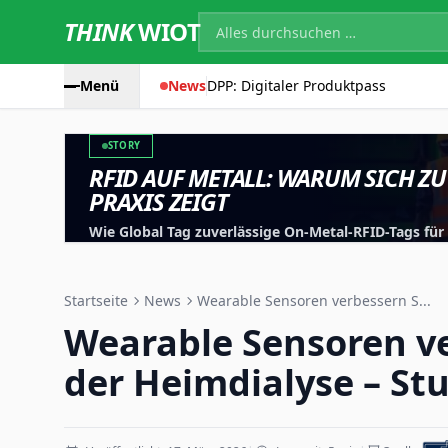
THINK
WIOT
Menü
News
DPP: Digitaler Produktpass
STORY
RFID AUF METALL: WARUM SICH ZU
PRAXIS ZEIGT
Wie Global Tag zuverlässige On-Metal-RFID-Tags fü
entwickelt, testet und für reale Anwendungen optim
Startseite
News
Wearable Sensoren verbessern S...
Wearable Sensoren ve
der Heimdialyse – St