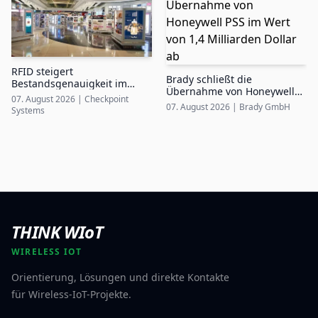
RFID steigert
Brady schließt die
Bestandsgenauigkeit im
Übernahme von Honeywell
Airport Duty-Free auf bis zu
07. August 2026
|
Checkpoint
PSS im Wert von 1,4
99%
07. August 2026
|
Brady GmbH
Systems
Milliarden Dollar ab
THINK WIoT
WIRELESS IOT
Orientierung, Lösungen und direkte Kontakte
für Wireless-IoT-Projekte.