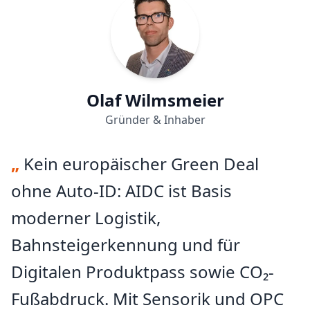
Standardisierungsgremien wie ETSI, CEPT,
CEN/CENELC, DKE oder als Mitglied der europäischen
Expertengruppe für Funkgeräte mit. In verschiedenen
Projekten und Kooperationen entwickelt er zudem
neue Standards und gestaltet Themen rund um den
Digitalen Produktpass und die Asset Administration
Olaf Wilmsmeier
Shell.
Gründer & Inhaber
„
Kein europäischer Green Deal
ohne Auto-ID: AIDC ist Basis
moderner Logistik,
Bahnsteigerkennung und für
Digitalen Produktpass sowie CO₂-
Fußabdruck. Mit Sensorik und OPC