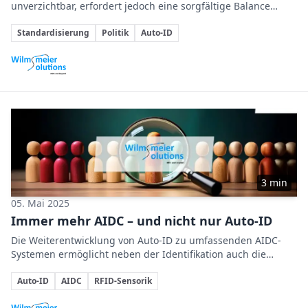
unverzichtbar, erfordert jedoch eine sorgfältige Balance
zwischen technischer Qualität und politischer Einflussnahme.
Themen
Standardisierung
Politik
Auto-ID
Beteiligte Unternehmen
3 min
05. Mai 2025
Immer mehr AIDC – und nicht nur Auto-ID
Die Weiterentwicklung von Auto-ID zu umfassenden AIDC-
Systemen ermöglicht neben der Identifikation auch die
effiziente Erfassung und Nutzung von Objektzustandsdaten
Themen
in Echtzeit.
Auto-ID
AIDC
RFID-Sensorik