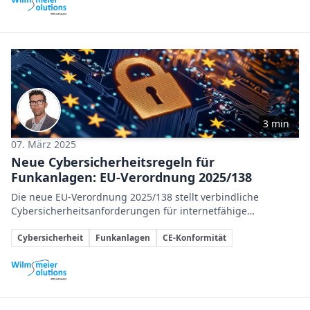
Beteiligte Unternehmen
3 min
07. März 2025
Neue Cybersicherheitsregeln für
Funkanlagen: EU-Verordnung 2025/138
Die neue EU-Verordnung 2025/138 stellt verbindliche
Cybersicherheitsanforderungen für internetfähige
Funkanlagen auf, um Sicherheitsrisiken durch Digitalisierung
Themen
und Vernetzung zu minimieren und Verbraucher zu
Cybersicherheit
Funkanlagen
CE-Konformität
schützen.
Beteiligte Unternehmen