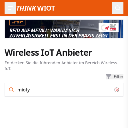
THINK
WIOT
Such
STORY
RFID AUF METALL: WARUM SICH
ZUVERLÄSSIGKEIT ERST IN DER PRAXIS ZEIGT
Wireless IoT Anbieter
Entdecken Sie die führenden Anbieter im Bereich Wireless-
IoT.
Filter
Anbieter-Such- und Filterergebnisse