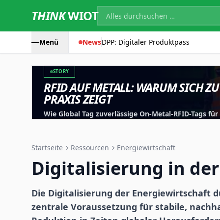
THINK
WIOT
Menü
News
DPP: Digitaler Produktpass
STORY
RFID AUF METALL: WARUM SICH ZU
PRAXIS ZEIGT
Wie Global Tag zuverlässige On-Metal-RFID-Tags fü
entwickelt, testet und für reale Anwendungen optim
Startseite
Ressourcen
Energiewirtschaft
Digitalisierung in de
Die Digitalisierung der Energiewirtschaft d
zentrale Voraussetzung für stabile, nachh