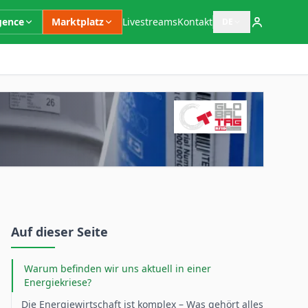
igence
Marktplatz
Livestreams
Kontakt
DE
Sprachauswahl öffn
Ergänzende Informationen
Auf dieser Seite
Warum befinden wir uns aktuell in einer
Energiekriese?
Die Energiewirtschaft ist komplex – Was gehört alles