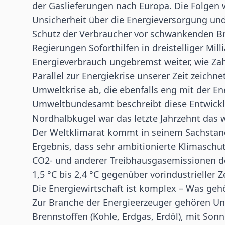
der Gaslieferungen nach Europa. Die Folgen 
Unsicherheit über die Energieversorgung und
Schutz der Verbraucher vor schwankenden Bre
Regierungen Soforthilfen in dreistelliger Mil
Energieverbrauch ungebremst weiter, wie Za
Parallel zur Energiekrise unserer Zeit zeichn
Umweltkrise ab, die ebenfalls eng mit der En
Umweltbundesamt beschreibt diese Entwicklu
Nordhalbkugel war das letzte Jahrzehnt das w
Der Weltklimarat kommt in seinem Sachstand
Ergebnis, dass sehr ambitionierte Klimasc
CO2- und anderer Treibhausgasemissionen de
1,5 °C bis 2,4 °C gegenüber vorindustrieller 
Die Energiewirtschaft ist komplex – Was gehö
Zur Branche der Energieerzeuger gehören Un
Brennstoffen (Kohle, Erdgas, Erdöl), mit Son