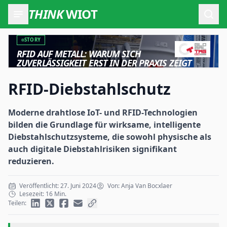
THINK
WIOT
Such
STORY
RFID AUF METALL: WARUM SICH
ZUVERLÄSSIGKEIT ERST IN DER PRAXIS ZEIGT
RFID-Diebstahlschutz
Moderne drahtlose IoT- und RFID-Technologien
bilden die Grundlage für wirksame, intelligente
Diebstahlschutzsysteme, die sowohl physische als
auch digitale Diebstahlrisiken signifikant
reduzieren.
Veröffentlicht: 27. Juni 2024
Von: Anja Van Bocxlaer
Lesezeit: 16 Min.
Teilen: