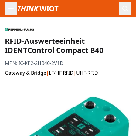
THINK
WIOT
Such
RFID-Auswerteeinheit
IDENTControl Compact B40
MPN:
IC-KP2-2HB40-2V1D
Gateway & Bridge
|
LF/HF RFID
|
UHF-RFID
Produktbilder