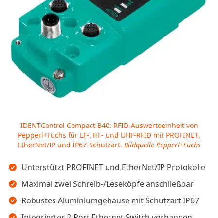
IDENTControl Compact B40: RFID-Auswerteeinheit von
Pepperl+Fuchs für LF-, HF- und UHF-RFID mit PROFINET,
EtherNet/IP und IP67-Schutzart.
Bildquelle Pepperl+Fuchs
Wichtigste Erkenntnisse
Unterstützt PROFINET und EtherNet/IP Protokolle
Maximal zwei Schreib-/Leseköpfe anschließbar
Robustes Aluminiumgehäuse mit Schutzart IP67
Integrierter 2-Port Ethernet Switch vorhanden