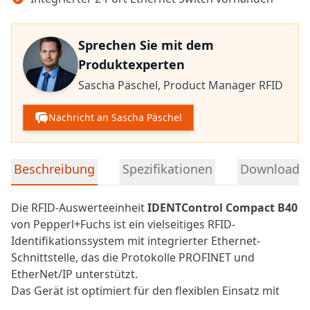
Sprechen Sie mit dem
Produktexperten
Sascha Päschel,
Product Manager RFID
Nachricht an Sascha Päschel
Detaillierte Produktinformationen
Beschreibung
Spezifikationen
Downloads
Die
RFID
-Auswerteeinheit
IDENTControl Compact B40
von Pepperl+Fuchs ist ein vielseitiges RFID-
Identifikationssystem mit integrierter Ethernet-
Schnittstelle, das die Protokolle PROFINET und
EtherNet/IP unterstützt.
Das Gerät ist optimiert für den flexiblen Einsatz mit
Schreib-/Leseköpfen in den Frequenzbereichen LF, HF