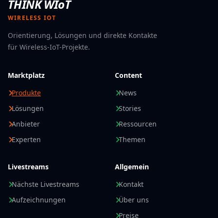
THINK WIoT
Vorteile
Hohe Flexibilität bei der Systemanbindung
WIRELESS IOT
Robuste Bauweise für Industrieeinsätze
Orientierung, Lösungen und direkte Kontakte
Übersichtliche LED-Anzeigen zur Statusüberwachung
für Wireless-IoT-Projekte.
EMV-sicher und betriebssicher für Anwendungen im
freien Feld sowie im Schaltschrank
Marktplatz
Content
Produkte
News
Lösungen
Stories
Anbieter
Ressourcen
Experten
Themen
Livestreams
Allgemein
Nächste Livestreams
Kontakt
Aufzeichnungen
Über uns
Preise