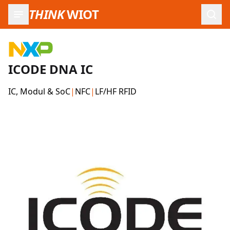
THINK
WIOT
Such
ICODE DNA IC
IC, Modul & SoC
|
NFC
|
LF/HF RFID
Produktbilder