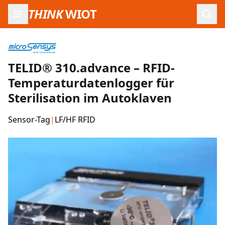
THINK
WIOT
Such
TELID® 310.advance – RFID-
Temperaturdatenlogger für
Sterilisation im Autoklaven
Sensor-Tag
|
LF/HF RFID
Produktbilder