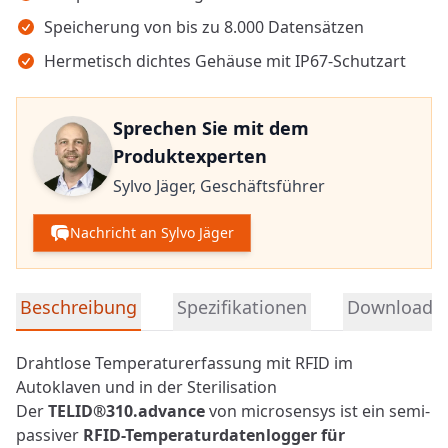
Speicherung von bis zu 8.000 Datensätzen
Hermetisch dichtes Gehäuse mit IP67-Schutzart
Sprechen Sie mit dem
Produktexperten
Sylvo Jäger,
Geschäftsführer
Nachricht an Sylvo Jäger
Detaillierte Produktinformationen
Beschreibung
Spezifikationen
Downloads
Drahtlose Temperaturerfassung mit RFID im
Autoklaven und in der Sterilisation
Der
TELID®310.advance
von microsensys ist ein semi-
passiver
RFID
-Temperaturdatenlogger für