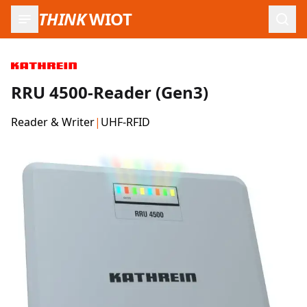
THINK
WIOT
Such
RRU 4500-Reader (Gen3)
Reader & Writer
|
UHF-RFID
Produktbilder