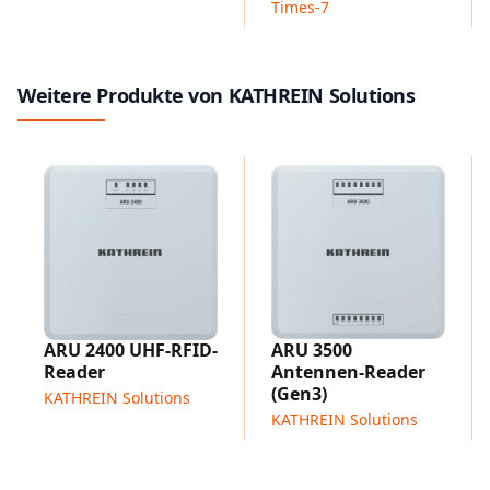
Times-7
PoE+
Basis-Computermodul
Eingebetteter dual-core 800 MHz Prozessor
Weitere Produkte von KATHREIN Solutions
Open-Source Linux OS
Erweiterte LED-Visualisierung
IP67-Außeneinsatz
Bauartzulassung für Europa, USA und ÜW
Anwendungen
Produktion und Automotive
Logistik
Track & Trace
Intelligente Transportsysteme
Gesundheitswesen
ARU 3500
ARU 2400 UHF-RFID-
Antennen-Reader
Reader
(Gen3)
KATHREIN Solutions
KATHREIN Solutions