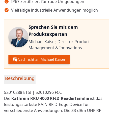
IP67 zertifiziert für raue Umgebungen
Vielfältige industrielle Anwendungen möglich
Sprechen Sie mit dem
Produktexperten
Michael Kaiser,
Director Product
Management & Innovations
Nachricht an Michael Kaiser
Detaillierte Produktinformationen
Beschreibung
52010288 ETSI | 52010296 FCC
Die
Kathrein RRU 4000
RFID
-Readerfamilie
ist das
leistungsstärkste RAIN-RFID-Edge-Device für
verschiedenste Anwendungen. Die 33-dBm UHF-RF-