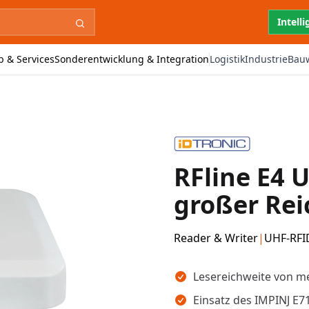
Intell
b & Services
Sonderentwicklung & Integration
Logistik
Industrie
Bau
RFline E4 
großer Rei
Reader & Writer
|
UHF-RFI
Wichtigste Erkenntnisse
Lesereichweite von m
Einsatz des IMPINJ E7