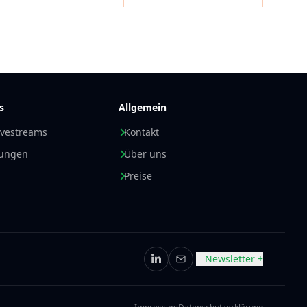
s
Allgemein
ivestreams
Kontakt
nungen
Über uns
Preise
Newsletter +
LinkedIn
E-Mail