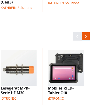
lgung
(Gen3)
KATHREIN Solutions
erwaltung
KATHREIN Solutions
t und Benachrichtigung
Phasenwinkelausgabe
ur Konfiguration
Backup
MPR-
rung über Secure Element
Lese
iDTR
Lesegerät MPR-
Mobiles RFID-
Serie HF M30
Tablet C10
iDTRONIC
iDTRONIC