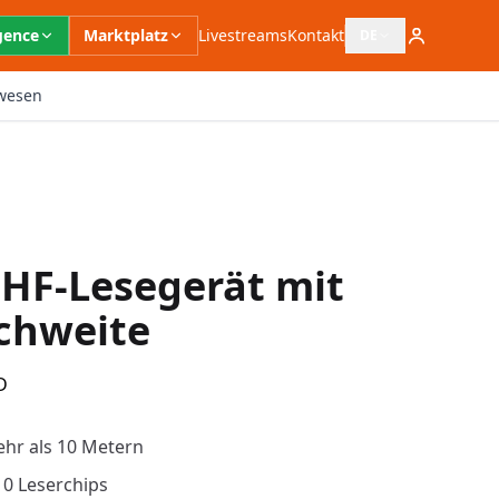
igence
Marktplatz
Livestreams
Kontakt
DE
Sprachauswahl öffn
wesen
UHF-Lesegerät mit
chweite
D
ehr als 10 Metern
10 Leserchips