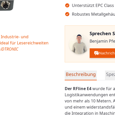
Unterstützt EPC Class
Robustes Metallgehä
Sprechen S
 Industrie- und
Benjamin Pfei
ideal für Lesereichweiten
e iDTRONIC
Nachrich
Detaillierte Produktinfor
Beschreibung
Spez
Der RFline E4
wurde für a
Logistikanwendungen entw
von mehr als 10 Metern. 
und einem widerstandsfäh
die Integration in Masch