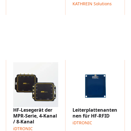
Logistik & Bestandsverfo
KATHREIN Solutions
Einzelhandel / Bestandsv
Funktionen
1 integrierte Antenne
3 externe Antennen
Lesemodi: Host, gepuffer
Antikollision, RSSI und 
Whitelist-Verwaltung
Integrierter Webserver z
Echtzeituhr mit Batterie-
Sichere Schlüsselspeiche
HF-Lesegerät der
Leiterplattenanten
MPR-Serie, 4-Kanal
nen für HF-RFID
/ 8-Kanal
iDTRONIC
iDTRONIC