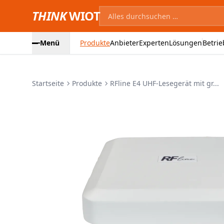
THINK
WIOT
Menü
Produkte
Anbieter
Experten
Lösungen
Betrie
Startseite
Produkte
RFline E4 UHF-Lesegerät mit gr...
Produktbilder