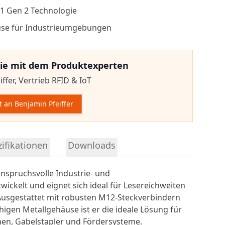
 1 Gen 2 Technologie
use für Industrieumgebungen
ie mit dem Produktexperten
ffer,
Vertrieb RFID & IoT
t an Benjamin Pfeiffer
mationen
ifikationen
Downloads
nspruchsvolle Industrie- und
ickelt und eignet sich ideal für Lesereichweiten
Ausgestattet mit robusten M12-Steckverbindern
igen Metallgehäuse ist er die ideale Lösung für
inen, Gabelstapler und Fördersysteme.