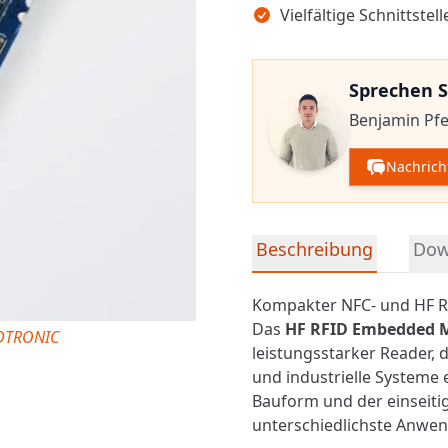
Vielfältige Schnittste
Sprechen S
Benjamin Pfei
Nachrich
Detaillierte Produktinfor
Beschreibung
Dow
Kompakter NFC- und HF RF
Das
HF RFID
Embedded M
iDTRONIC
leistungsstarker Reader, d
und industrielle Systeme 
Bauform und der einseitig
unterschiedlichste Anwen