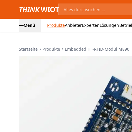
THINK
WIOT
Menü
Produkte
Anbieter
Experten
Lösungen
Betrie
Startseite
Produkte
Embedded HF-RFID-Modul M890
Produktbilder