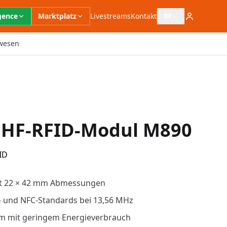
igence
Marktplatz
Livestreams
Kontakt
DE
Sprachauswahl öffn
wesen
HF-RFID-Modul M890
ID
t 22 × 42 mm Abmessungen
D- und NFC-Standards bei 13,56 MHz
 cm mit geringem Energieverbrauch