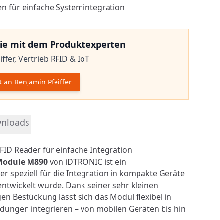
llen für einfache Systemintegration
ie mit dem Produktexperten
ffer,
Vertrieb RFID & IoT
t an Benjamin Pfeiffer
mationen
nloads
ID Reader für einfache Integration
odule M890
von iDTRONIC ist ein
er speziell für die Integration in kompakte Geräte
entwickelt wurde. Dank seiner sehr kleinen
en Bestückung lässt sich das Modul flexibel in
dungen integrieren – von mobilen Geräten bis hin