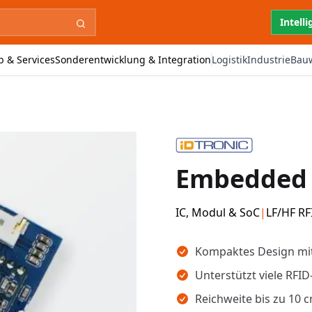
Intell
b & Services
Sonderentwicklung & Integration
Logistik
Industrie
Bau
Embedded 
IC, Modul & SoC
|
LF/HF RF
Wichtigste Erkenntnisse
Kompaktes Design mi
Unterstützt viele RFI
Reichweite bis zu 10