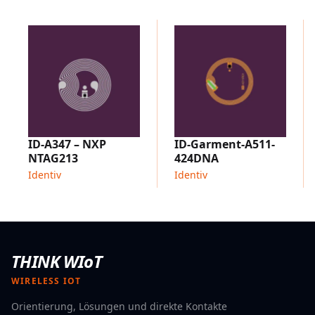
Artikelauthentifizierung, sicherem Markenschutz,
Vermögens- und Bestandsverwaltung sowie NFC-
fähigen Anwendungen, bei denen Leistung und
Datenschutz Hand in Hand gehen müssen.
Mit dem ID-A799-ICODE SLIX2 kombiniert Identiv die
Leistungsfähigkeit der ICODE SLIX2-Plattform mit
einem praktischen Etikettendesign, das
Geschwindigkeit, Zuverlässigkeit und Vertrauen bei
verschiedenen NFC-Anwendungen erhöht.
ID-A347 – NXP
ID-Garment-A511-
NTAG213
424DNA
Identiv
Identiv
THINK WIoT
WIRELESS IOT
Orientierung, Lösungen und direkte Kontakte