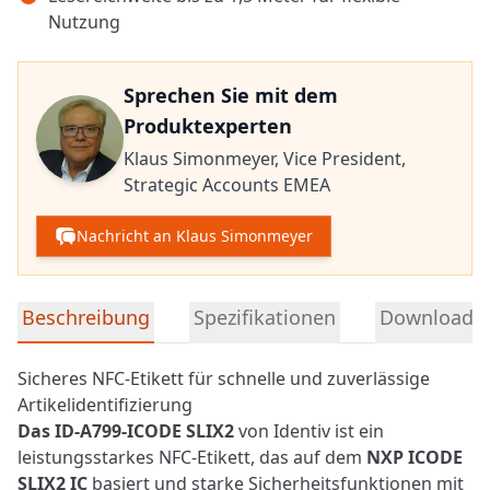
Nutzung
Sprechen Sie mit dem
Produktexperten
Klaus Simonmeyer,
Vice President,
Strategic Accounts EMEA
Nachricht an Klaus Simonmeyer
Detaillierte Produktinformationen
Beschreibung
Spezifikationen
Downloads
Sicheres NFC-Etikett für schnelle und zuverlässige
Artikelidentifizierung
Das ID-A799-ICODE SLIX2
von Identiv ist ein
leistungsstarkes
NFC
-Etikett, das auf dem
NXP ICODE
SLIX2 IC
basiert und starke Sicherheitsfunktionen mit