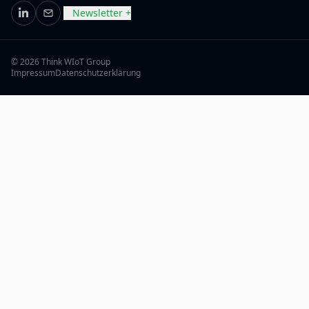
Newsletter +
LinkedIn
E-Mail
© 2026 Think WIoT Group
Impressum
Datenschutzerklärung