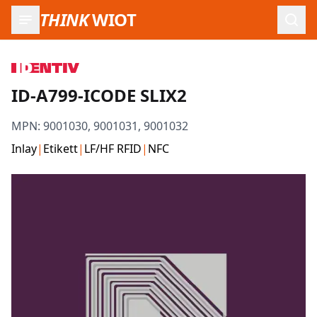
THINK
WIOT
Such
ID-A799-ICODE SLIX2
MPN:
9001030, 9001031, 9001032
Inlay
|
Etikett
|
LF/HF RFID
|
NFC
Produktbilder