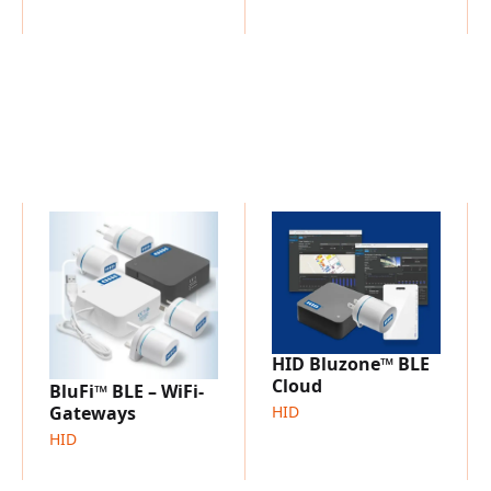
HID Bluzone™ BLE
Cloud
BluFi™ BLE – WiFi-
Gateways
HID
HID