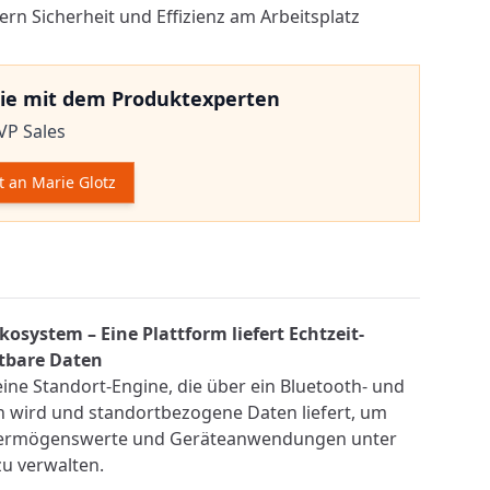
ern Sicherheit und Effizienz am Arbeitsplatz
ie mit dem Produktexperten
VP Sales
t an Marie Glotz
mationen
kosystem – Eine Plattform liefert Echtzeit-
tbare Daten
 eine Standort-Engine, die über ein Bluetooth- und
 wird und standortbezogene Daten liefert, um
Vermögenswerte und Geräteanwendungen unter
zu verwalten.