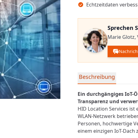
Echtzeitdaten verbess
Sprechen S
Marie Glotz,
Nachrich
Detaillierte Produktinfor
Beschreibung
Ein durchgängiges
IoT
-Ö
Transparenz und verwer
HID Location Services ist
WLAN-Netzwerk betrieben
Personen, hochwertige 
einem einzigen IoT-Dach 