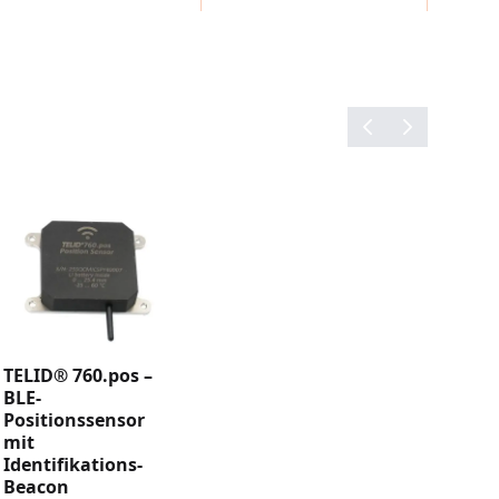
n.
definiert die IoT-Erfahrung im Gesundheitswesen
 indem es die Echtzeit-Ortung von Ärzten,
wie die elektronische Besuchsüberprüfung
arenz verbessert die betriebliche Effizienz, die
eit, den Patientendurchsatz und das Asset-
narbeit mit ASSA ABLOY erweitert HID seine IoT-
 Gastgewerbe. Der Zugriff auf umsetzbare
inen sicheren Arbeitsplatz für Mitarbeiter, sorgt
steerlebnis, verfolgt Vermögenswerte innerhalb
 Funktionen zur Zustandsüberwachung für
TELID® 760.pos –
BLE-
Positionssensor
mit
Identifikations-
Beacon