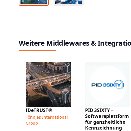
Weitere Middlewares & Integrati
IDeTRUST®
PID 3SIXTY –
Softwareplattform
Tönnjes International
für ganzheitliche
Group
Kennzeichnung