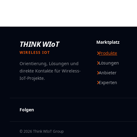
THINK WIoT
Marktplatz
WIRELESS IOT
Produkte
Lösungen
Orientierung, Lösungen und
direkte Kontakte für Wireless-
Anbieter
IoT-Projekte.
Experten
Folgen
© 2026 Think WIoT Group