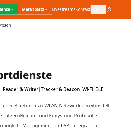
igence
Marktplatz
Livestreams
Kontakt
DE
Sprachauswahl öffn
wesen
ortdienste
|
Reader & Writer
|
Tracker & Beacon
|
Wi-Fi
|
BLE
 über Bluetooth-zu-WLAN-Netzwerk bereitgestellt
stützen iBeacon- und Eddystone-Protokolle
rmöglicht Management und API-Integration