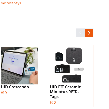
microsensys
HID 
Labe
HID
HID Crescendo
HID FIT Ceramic
Miniatur-RFID-
HID
Tags
HID