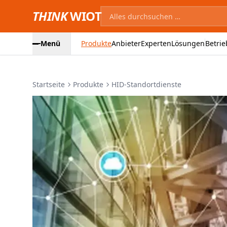
THINK
WIOT
Menü
Produkte
Anbieter
Experten
Lösungen
Betrie
Startseite
Produkte
HID-Standortdienste
Produktbilder