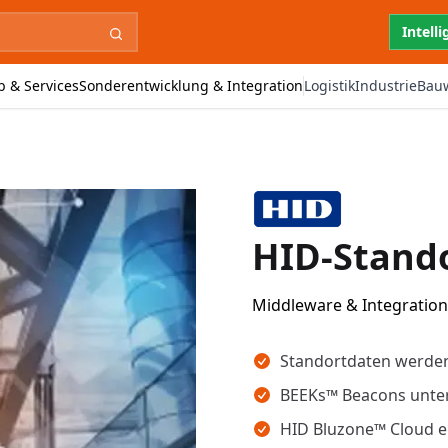
Intell
b & Services
Sonderentwicklung & Integration
Logistik
Industrie
Bau
HID-Stand
Middleware & Integration
Wichtigste Erkenntnisse
Standortdaten werden
BEEKs™ Beacons unter
HID Bluzone™ Cloud e