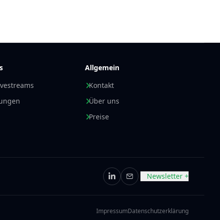
s
Allgemein
ivestreams
Kontakt
nungen
Über uns
Preise
Newsletter +
LinkedIn
E-Mail
Impressum
Datenschutzerklärung