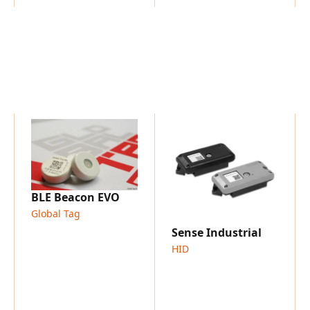
Arbeitsplatz zu verbesser
Gesundheitswesen
:
HID 
neu und beschleunigt sie,
Patienten und Geräten so
ermöglicht. Erhöhte Transp
klinische Verantwortlichk
Management.
Gastgewerbe:
In Zusamme
Dienstleistungen auf das
Echtzeitdaten ermöglicht e
für ein reibungsloses Gä
der Immobilie und bietet
BLE Beacon EVO
Immobilienvermögen.
Global Tag
Sense Industrial
HID