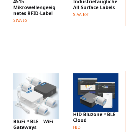
4515 –
Industrietaugliche
Reinigungschemikalien und
Mikrowellengeeig
All-Surface-Labels
Visuelle Anpassung:
Etik
netes RFID-Label
SIVA IoT
laserbedruckt werden, um 
SIVA IoT
Nachverfolgung zu ermög
Typische Anwendungsber
Automatisierung und Fe
Raumfahrtkomponenten u
Logistik und Asset-Track
Mehrwegtransportartikel 
HID Bluzone™ BLE
Cloud
BluFi™ BLE – WiFi-
Gateways
HID