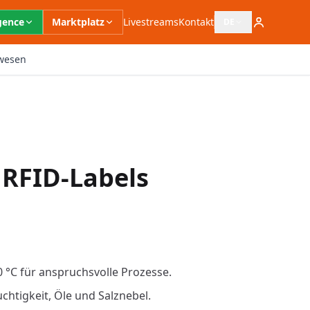
igence
Marktplatz
Livestreams
Kontakt
DE
Sprachauswahl öffn
wesen
 RFID-Labels
0 °C für anspruchsvolle Prozesse.
chtigkeit, Öle und Salznebel.