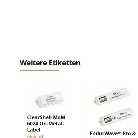
Weitere Etiketten
ClearShell MoM
6024 On-Metal-
Label
EndurWave™ Pro &
SIVA IoT