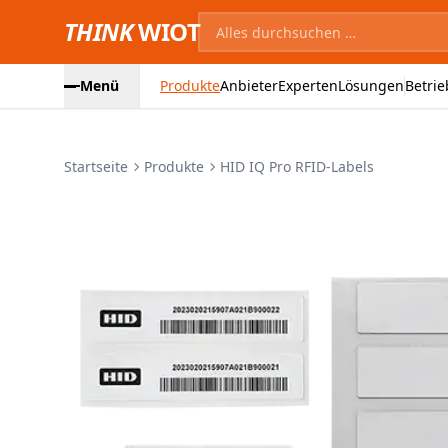
THINK
WIOT
Menü
Produkte
Anbieter
Experten
Lösungen
Betrie
Startseite
Produkte
HID IQ Pro RFID-Labels
Produktbilder