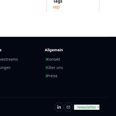
Tags
HID
s
Allgemein
ivestreams
Kontakt
nungen
Über uns
Preise
Newsletter +
LinkedIn
E-Mail