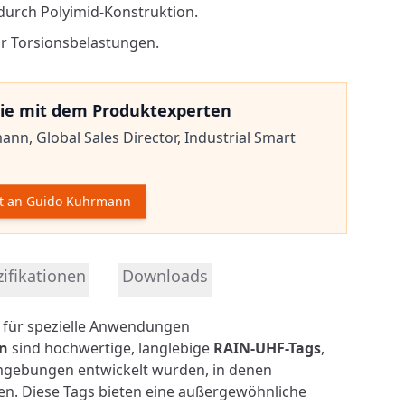
durch Polyimid-Konstruktion.
ür Torsionsbelastungen.
ie mit dem Produktexperten
mann,
Global Sales Director, Industrial Smart
t an Guido Kuhrmann
mationen
ifikationen
Downloads
n für spezielle Anwendungen
en
sind hochwertige, langlebige
RAIN-UHF-Tags
,
mgebungen entwickelt wurden, in denen
en. Diese Tags bieten eine außergewöhnliche