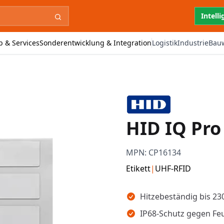
Intell
b & Services
Sonderentwicklung & Integration
Logistik
Industrie
Bau
HID IQ Pro
MPN:
CP16134
Etikett
|
UHF-RFID
Wichtigste Erkenntnisse
Hitzebeständig bis 23
IP68-Schutz gegen Feu