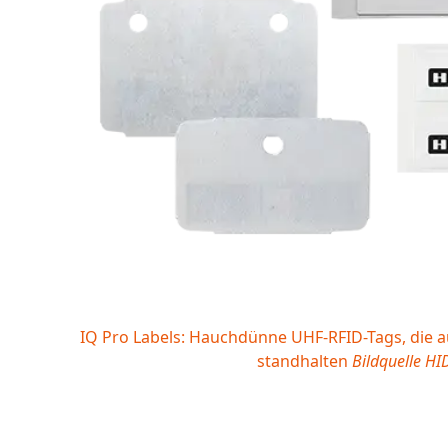
IQ Pro Labels: Hauchdünne UHF-RFID-Tags, die
standhalten
Bildquelle HI