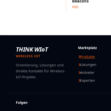
Beacons
HID
THINK WIoT
Marktplatz
WIRELESS IOT
Produkte
Lösungen
Orientierung, Lösungen und
direkte Kontakte für Wireless-
Anbieter
IoT-Projekte.
Experten
Folgen