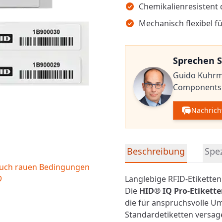
Chemikalienresistent 
Mechanisch flexibel f
Sprechen S
Guido Kuhr
Components
Nachrich
Detaillierte Produktinfor
Beschreibung
Spez
 auch rauen Bedingungen
D
Langlebige RFID-Etikette
Die
HID® IQ Pro-Etikett
die für anspruchsvolle U
Standardetiketten versag