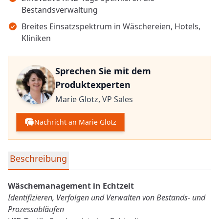
Bestandsverwaltung
Breites Einsatzspektrum in Wäschereien, Hotels,
Kliniken
Sprechen Sie mit dem
Produktexperten
Marie Glotz,
VP Sales
Nachricht an Marie Glotz
Detaillierte Produktinformationen
Beschreibung
Wäschemanagement
in Echtzeit
Identifizieren, Verfolgen und Verwalten von Bestands- und
Prozessabläufen