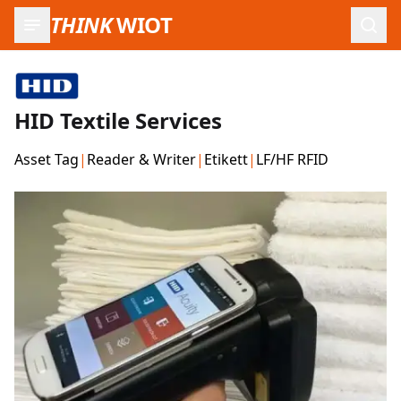
THINK
WIOT
Such
HID Textile Services
Asset Tag
|
Reader & Writer
|
Etikett
|
LF/HF RFID
Produktbilder