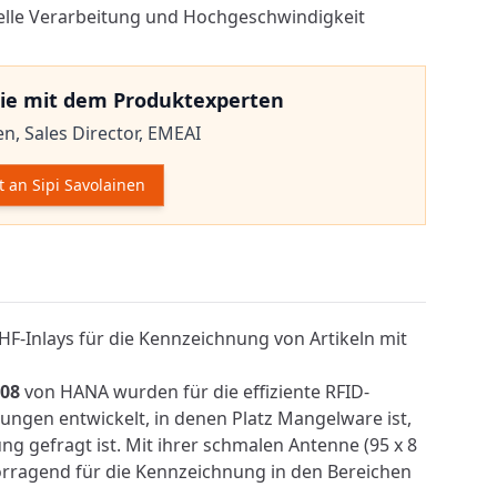
ielle Verarbeitung und Hochgeschwindigkeit
ie mit dem Produktexperten
en,
Sales Director, EMEAI
t an Sipi Savolainen
mationen
F-Inlays für die Kennzeichnung von Artikeln mit
08
von HANA wurden für die effiziente
RFID
-
gen entwickelt, in denen Platz Mangelware ist,
g gefragt ist. Mit ihrer schmalen Antenne (95 x 8
orragend für die Kennzeichnung in den Bereichen