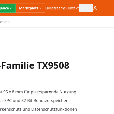
igence
Marktplatz
Livestreams
Kontakt
DE
Sprachauswahl öffn
wesen
-Familie TX9508
t 95 x 8 mm für platzsparende Nutzung
it-EPC und 32-Bit-Benutzerspeicher
Markenschutz und Datenschutzfunktionen