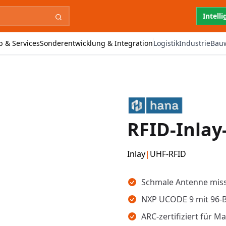
Intell
b & Services
Sonderentwicklung & Integration
Logistik
Industrie
Bau
RFID-Inlay
Inlay
|
UHF-RFID
Wichtigste Erkenntnisse
Schmale Antenne miss
NXP UCODE 9 mit 96-B
ARC-zertifiziert für 