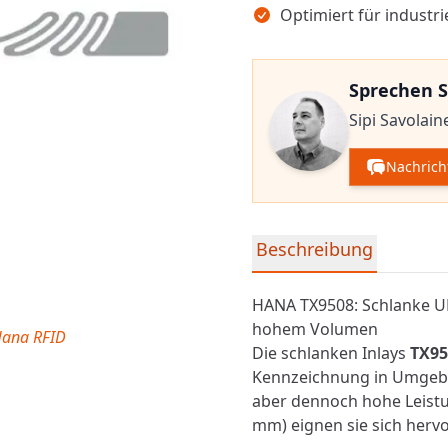
Optimiert für industr
Sprechen S
Sipi Savolain
Nachrich
Detaillierte Produktinfor
Beschreibung
HANA TX9508: Schlanke UH
hohem Volumen
Hana RFID
Die schlanken Inlays
TX95
Kennzeichnung in Umgebun
aber dennoch hohe Leistun
mm) eignen sie sich herv