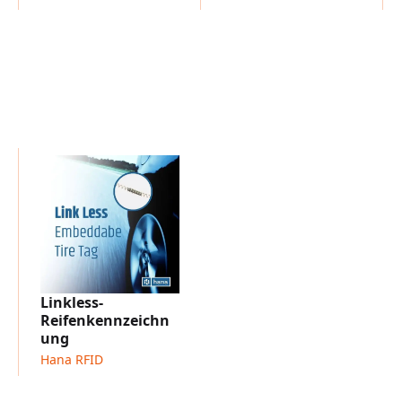
IC: NXP UCODE 9
Benutzerspeicher: 32 Bit
EPC: 96 Bit (vorab serialisi
TID: 96 Bit
ARC-zertifiziert
Lieferformat: Trockenes I
Frequenzband: UHF 860–
Standards: EPC Global Ge
Inlays pro Rolle: 55.000
Eigenschaften
Markenkennzeichnung
Speichersicherung
Vorseriennummeriertes 9
Nicht rückverfolgbarer 
Linkless-
Anwendungen
Reifenkennzeichn
Produktauthentifizierun
ung
Reifenkennzeichnung und 
Hana RFID
Echtzeit-Transparenz in L
Nachhaltigkeitsorientier