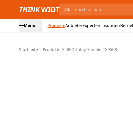
THINK
WIOT
Menü
Produkte
Anbieter
Experten
Lösungen
Betrie
Startseite
Produkte
RFID-Inlay-Familie TX9508
Produktbilder