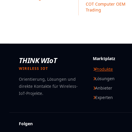
COT Computer OEM
Trading
THINK WIoT
Marktplatz
WIRELESS IOT
Produkte
Lösungen
Orientierung, Lösungen und
direkte Kontakte für Wireless-
Anbieter
IoT-Projekte.
Experten
Folgen