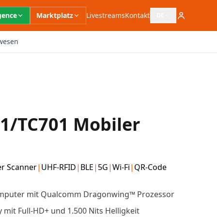
igence
Marktplatz
Livestreams
Kontakt
DE
Sprachauswahl öffn
wesen
1/TC701 Mobiler
er Scanner
|
UHF-RFID
|
BLE
|
5G
|
Wi-Fi
|
QR-Code
Computer mit Qualcomm Dragonwing™ Prozessor
mit Full-HD+ und 1.500 Nits Helligkeit