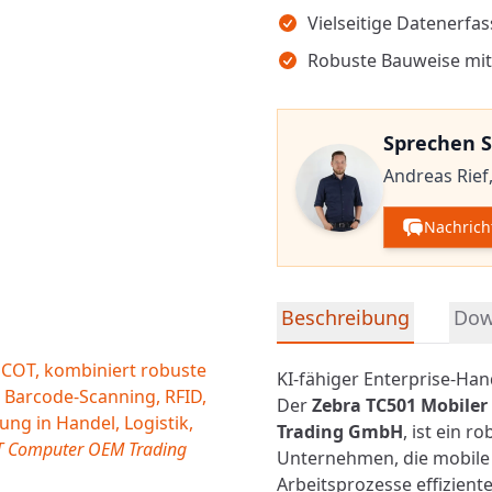
Vielseitige Datenerf
Robuste Bauweise mit
Sprechen S
Andreas Rief
Nachrich
Detaillierte Produktinfor
Beschreibung
Dow
 COT, kombiniert robuste
KI-fähiger Enterprise-Ha
 Barcode-Scanning, RFID,
Der
Zebra TC501 Mobile
ng in Handel, Logistik,
Trading GmbH
, ist ein r
OT Computer OEM Trading
Unternehmen, die mobile
Arbeitsprozesse effizient