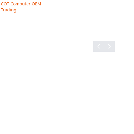
COT Computer OEM
sen
Trading
nternehmen eine moderne Plattform für KI-fähige
Kommunikation und robuste Arbeitsprozesse.
COT
g GmbH
unterstützt Sie bei der Auswahl der
– vom TC501 bis zum besonders robusten TC701.
 beraten und finden Sie den mobilen Computer,
beitsprozessen, Einsatzbereichen und