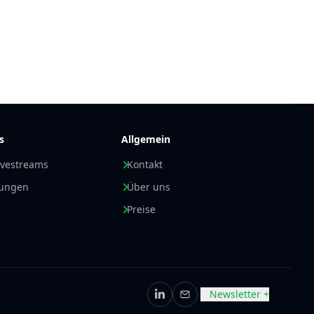
s
Allgemein
ivestreams
Kontakt
nungen
Über uns
Preise
Newsletter +
LinkedIn
E-Mail