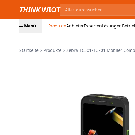
THINK
WIOT
Menü
Produkte
Anbieter
Experten
Lösungen
Betrie
Startseite
Produkte
Zebra TC501/TC701 Mobiler Comp.
Produktbilder