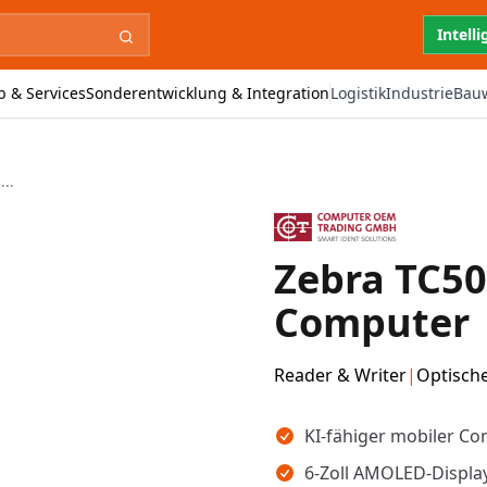
Intell
b & Services
Sonderentwicklung & Integration
Logistik
Industrie
Bau
..
Zebra TC50
Computer
Reader & Writer
|
Optisch
Wichtigste Erkenntnisse
KI-fähiger mobiler 
6-Zoll AMOLED-Display 