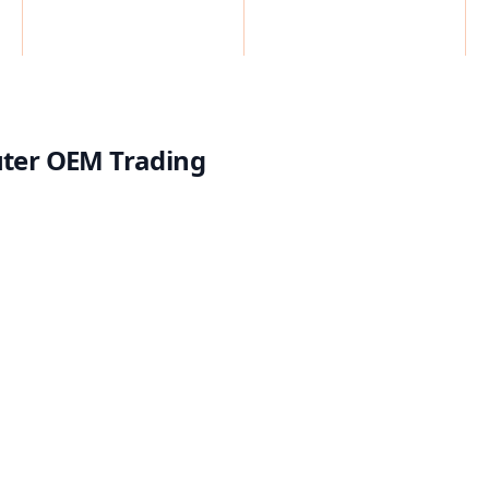
Alternative prüfen.
Jetzt bei COT beraten las
Der
Zebra TC501
bietet U
Datenerfassung, mobile 
– Computer OEM Tradin
passenden Zebra-Lösung 
ter OEM Trading
Lassen Sie sich von COT
der optimal zu Ihren Ar
Anforderungen passt.