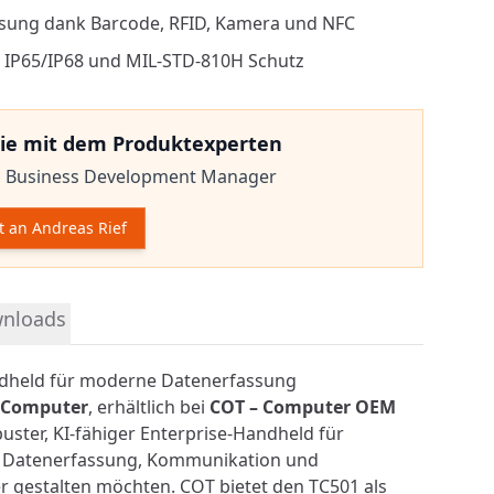
assung dank Barcode, RFID, Kamera und NFC
 IP65/IP68 und MIL-STD-810H Schutz
ie mit dem Produktexperten
,
Business Development Manager
t an Andreas Rief
mationen
nloads
ndheld für moderne Datenerfassung
r Computer
, erhältlich bei
COT – Computer OEM
obuster, KI-fähiger Enterprise-Handheld für
 Datenerfassung, Kommunikation und
er gestalten möchten. COT bietet den TC501 als