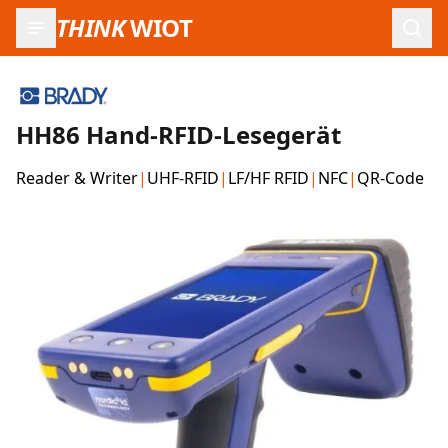
THINK
WIOT
Such
HH86 Hand-RFID-Lesegerät
Reader & Writer
|
UHF-RFID
|
LF/HF RFID
|
NFC
|
QR-Code
Produktbilder