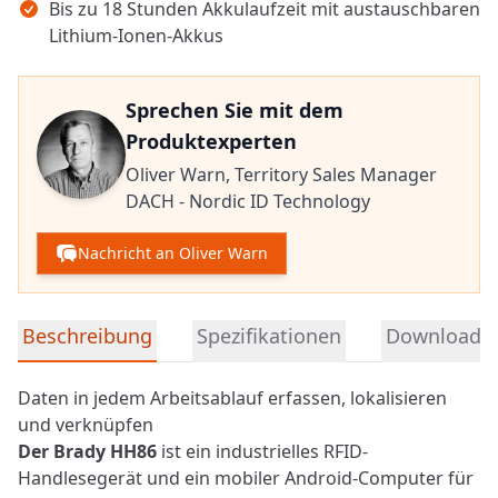
Bis zu 18 Stunden Akkulaufzeit mit austauschbaren
Lithium-Ionen-Akkus
Sprechen Sie mit dem
Produktexperten
Oliver Warn,
Territory Sales Manager
DACH - Nordic ID Technology
Nachricht an Oliver Warn
Detaillierte Produktinformationen
Beschreibung
Spezifikationen
Downloads
Daten in jedem Arbeitsablauf erfassen, lokalisieren
und verknüpfen
Der Brady HH86
ist ein industrielles
RFID
-
Handlesegerät und ein mobiler Android-Computer für