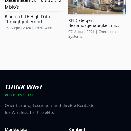
Bluetooth LE High Data
RFID steigert
Throughput erreicht
Bestandsgenauigkeit im
Datenraten von bis zu 7,5
08. August 2026
|
Think WIoT
Airport Duty-Free auf bis zu
Mbit/s
07. August 2026
|
Checkpoint
99%
Systems
THINK WIoT
WIRELESS IOT
Orientierung, Lösungen und direkte Kontakte
für Wireless-IoT-Projekte.
Marktplatz
Content