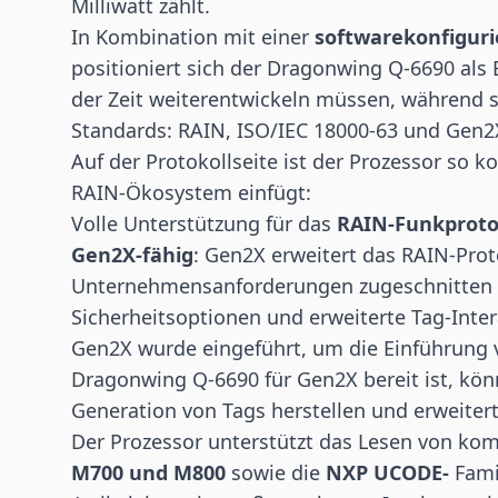
Milliwatt zählt.
In Kombination mit einer
softwarekonfiguri
positioniert sich der Dragonwing Q-6690 als B
der Zeit weiterentwickeln müssen, während s
Standards: RAIN, ISO/IEC 18000-63 und Gen2
Auf der Protokollseite ist der Prozessor so k
RAIN-Ökosystem einfügt:
Volle Unterstützung für das
RAIN-Funkproto
Gen2X-fähig
: Gen2X erweitert das RAIN-Prot
Unternehmensanforderungen zugeschnitten si
Sicherheitsoptionen und erweiterte Tag-Inte
Gen2X wurde eingeführt, um die Einführung 
Dragonwing Q-6690 für Gen2X bereit ist, kö
Generation von Tags herstellen und erweitert
Der Prozessor unterstützt das Lesen von kom
M700 und M800
sowie die
NXP UCODE-
Famil