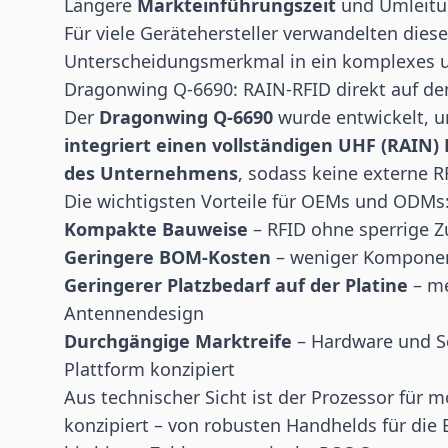
Längere
Markteinführungszeit
und Umleitu
Für viele Gerätehersteller verwandelten dies
Unterscheidungsmerkmal in ein komplexes un
Dragonwing Q-6690: RAIN-RFID direkt auf d
Der
Dragonwing Q-6690
wurde entwickelt, u
integriert einen vollständigen UHF (RAIN) 
des Unternehmens
, sodass keine externe R
Die wichtigsten Vorteile für OEMs und ODMs
Kompakte Bauweise
– RFID ohne sperrige 
Geringere BOM-Kosten
– weniger Komponen
Geringerer Platzbedarf auf der Platine
– me
Antennendesign
Durchgängige Marktreife
– Hardware und So
Plattform konzipiert
Aus technischer Sicht ist der Prozessor für
konzipiert – von robusten Handhelds für di