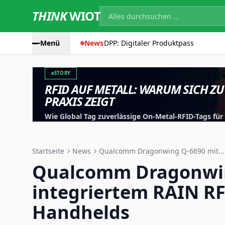
THINK
WIOT
Menü
News
DPP: Digitaler Produktpass
STORY
RFID AUF METALL: WARUM SICH ZU
PRAXIS ZEIGT
Wie Global Tag zuverlässige On-Metal-RFID-Tags fü
entwickelt, testet und für reale Anwendungen optim
Startseite
News
Qualcomm Dragonwing Q-6690 mit...
Qualcomm Dragonwin
integriertem RAIN RF
Handhelds